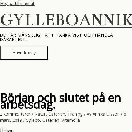
Hoppa till innehåll
GYLLEBOANNI
DET ÄR MÄNSKLIGT ATT TÄNKA VIST OCH HANDLA
DÅRAKTIGT.
Huvudmeny
Början och slutet på en
arbetsdag.
2 kommentarer
/
Natur
,
Österlen
,
Träning
/ Av
Annika Olsson
/
6
mars, 2019
/
Gyllebo
,
Österlen
,
Vitemölla
Hejsan.