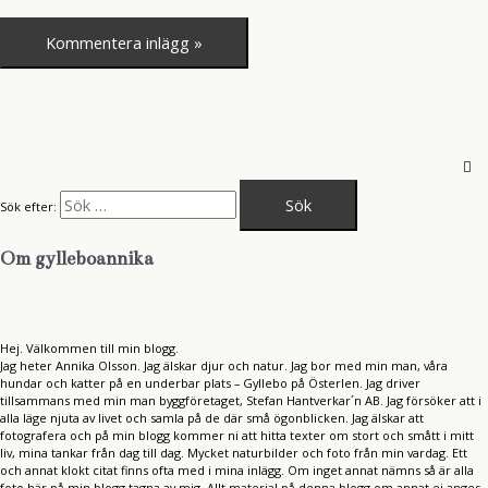
Sök efter:
Om gylleboannika
Hej. Välkommen till min blogg.
Jag heter Annika Olsson. Jag älskar djur och natur. Jag bor med min man, våra
hundar och katter på en underbar plats – Gyllebo på Österlen. Jag driver
tillsammans med min man byggföretaget, Stefan Hantverkar´n AB. Jag försöker att i
alla läge njuta av livet och samla på de där små ögonblicken. Jag älskar att
fotografera och på min blogg kommer ni att hitta texter om stort och smått i mitt
liv, mina tankar från dag till dag. Mycket naturbilder och foto från min vardag. Ett
och annat klokt citat finns ofta med i mina inlägg. Om inget annat nämns så är alla
foto här på min blogg tagna av mig. Allt material på denna blogg om annat ej anges