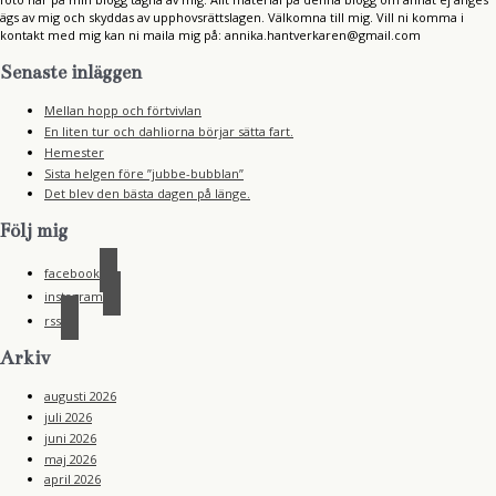
ägs av mig och skyddas av upphovsrättslagen. Välkomna till mig. Vill ni komma i
kontakt med mig kan ni maila mig på: annika.hantverkaren@gmail.com
Senaste inläggen
Mellan hopp och förtvivlan
En liten tur och dahliorna börjar sätta fart.
Hemester
Sista helgen före ”jubbe-bubblan”
Det blev den bästa dagen på länge.
Följ mig
facebook
instagram
rss
Arkiv
augusti 2026
juli 2026
juni 2026
maj 2026
april 2026