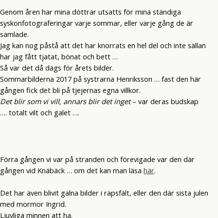
Genom åren har mina döttrar utsatts för mina ständiga
syskonfotograferingar varje sommar, eller varje gång de är
samlade.
Jag kan nog påstå att det har knorrats en hel del och inte sällan
har jag fått tjatat, bönat och bett …
Så var det då dags för årets bilder.
Sommarbilderna 2017 på systrarna Henriksson … fast den här
gången fick det bli på tjejernas egna villkor.
Det blir som vi vill, annars blir det inget
– var deras budskap
…. totalt vilt och galet ….
Förra gången vi var på stranden och förevigade var den där
gången vid Knäbäck … om det kan man läsa
här
.
Det har även blivit galna bilder i rapsfält, eller den där sista julen
med mormor Ingrid.
Ljuvliga minnen att ha.