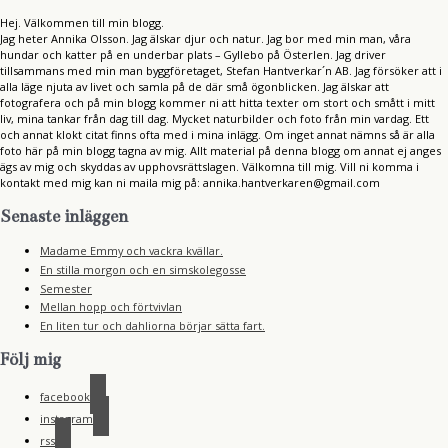
Hej. Välkommen till min blogg.
Jag heter Annika Olsson. Jag älskar djur och natur. Jag bor med min man, våra
hundar och katter på en underbar plats – Gyllebo på Österlen. Jag driver
tillsammans med min man byggföretaget, Stefan Hantverkar´n AB. Jag försöker att i
alla läge njuta av livet och samla på de där små ögonblicken. Jag älskar att
fotografera och på min blogg kommer ni att hitta texter om stort och smått i mitt
liv, mina tankar från dag till dag. Mycket naturbilder och foto från min vardag. Ett
och annat klokt citat finns ofta med i mina inlägg. Om inget annat nämns så är alla
foto här på min blogg tagna av mig. Allt material på denna blogg om annat ej anges
ägs av mig och skyddas av upphovsrättslagen. Välkomna till mig. Vill ni komma i
kontakt med mig kan ni maila mig på: annika.hantverkaren@gmail.com
Senaste inläggen
Madame Emmy och vackra kvällar.
En stilla morgon och en simskolegosse
Semester
Mellan hopp och förtvivlan
En liten tur och dahliorna börjar sätta fart.
Följ mig
facebook
instagram
rss