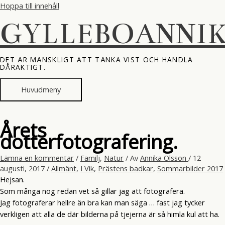
Hoppa till innehåll
GYLLEBOANNI
DET ÄR MÄNSKLIGT ATT TÄNKA VIST OCH HANDLA
DÅRAKTIGT.
Huvudmeny
Årets
dotterfotografering.
Lämna en kommentar
/
Familj
,
Natur
/ Av
Annika Olsson
/
12
augusti, 2017
/
Allmänt
,
I Vik
,
Prästens badkar
,
Sommarbilder 2017
Hejsan.
Som många nog redan vet så gillar jag att fotografera.
Jag fotograferar hellre än bra kan man säga … fast jag tycker
verkligen att alla de där bilderna på tjejerna är så himla kul att ha.