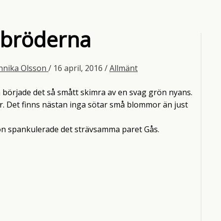
 bröderna
nnika Olsson
/
16 april, 2016
/
Allmänt
n började det så smått skimra av en svag grön nyans.
r. Det finns nästan inga sötar små blommor än just
sjön spankulerade det strävsamma paret Gås.