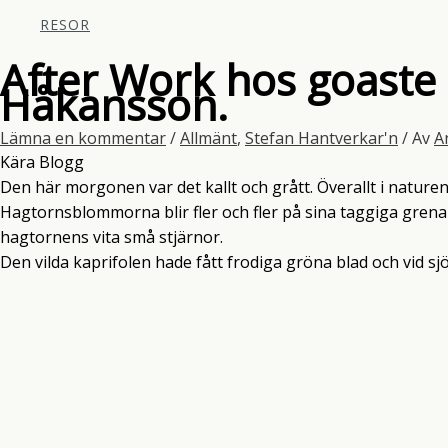
RESOR
After Work hos goaste
Håkansson.
Lämna en kommentar
/
Allmänt
,
Stefan Hantverkar'n
/ Av
A
Kära Blogg
Den här morgonen var det kallt och grått. Överallt i nature
Hagtornsblommorna blir fler och fler på sina taggiga grena
hagtornens vita små stjärnor.
Den vilda kaprifolen hade fått frodiga gröna blad och vid 