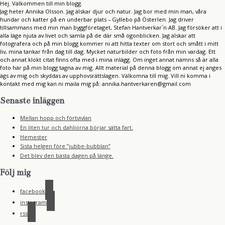
Hej. Välkommen till min blogg.
Jag heter Annika Olsson. Jag älskar djur och natur. Jag bor med min man, våra
hundar och katter på en underbar plats – Gyllebo på Österlen. Jag driver
tillsammans med min man byggföretaget, Stefan Hantverkar´n AB. Jag försöker att i
alla läge njuta av livet och samla på de där små ögonblicken. Jag älskar att
fotografera och på min blogg kommer ni att hitta texter om stort och smått i mitt
liv, mina tankar från dag till dag. Mycket naturbilder och foto från min vardag. Ett
och annat klokt citat finns ofta med i mina inlägg. Om inget annat nämns så är alla
foto här på min blogg tagna av mig. Allt material på denna blogg om annat ej anges
ägs av mig och skyddas av upphovsrättslagen. Välkomna till mig. Vill ni komma i
kontakt med mig kan ni maila mig på: annika.hantverkaren@gmail.com
Senaste inläggen
Mellan hopp och förtvivlan
En liten tur och dahliorna börjar sätta fart.
Hemester
Sista helgen före ”jubbe-bubblan”
Det blev den bästa dagen på länge.
Följ mig
facebook
instagram
rss