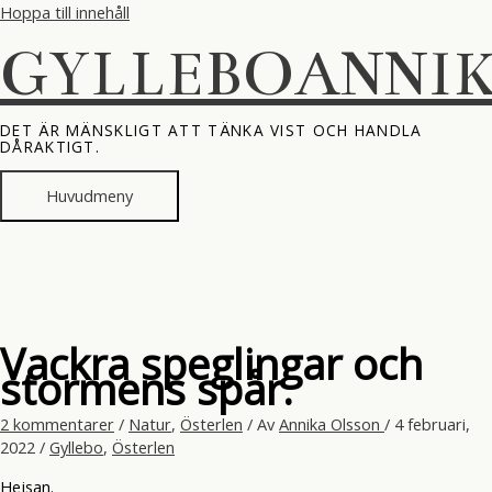
Hoppa till innehåll
GYLLEBOANNI
DET ÄR MÄNSKLIGT ATT TÄNKA VIST OCH HANDLA
DÅRAKTIGT.
Huvudmeny
Vackra speglingar och
stormens spår.
2 kommentarer
/
Natur
,
Österlen
/ Av
Annika Olsson
/
4 februari,
2022
/
Gyllebo
,
Österlen
Hejsan.