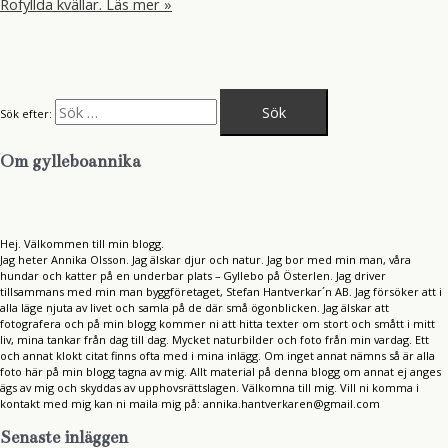
Rofyllda kvällar.
Läs mer »
Sök efter:
Om gylleboannika
Hej. Välkommen till min blogg.
Jag heter Annika Olsson. Jag älskar djur och natur. Jag bor med min man, våra
hundar och katter på en underbar plats – Gyllebo på Österlen. Jag driver
tillsammans med min man byggföretaget, Stefan Hantverkar´n AB. Jag försöker att i
alla läge njuta av livet och samla på de där små ögonblicken. Jag älskar att
fotografera och på min blogg kommer ni att hitta texter om stort och smått i mitt
liv, mina tankar från dag till dag. Mycket naturbilder och foto från min vardag. Ett
och annat klokt citat finns ofta med i mina inlägg. Om inget annat nämns så är alla
foto här på min blogg tagna av mig. Allt material på denna blogg om annat ej anges
ägs av mig och skyddas av upphovsrättslagen. Välkomna till mig. Vill ni komma i
kontakt med mig kan ni maila mig på: annika.hantverkaren@gmail.com
Senaste inläggen