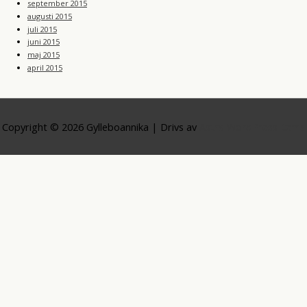
september 2015
augusti 2015
juli 2015
juni 2015
maj 2015
april 2015
Copyright © 2026
Gylleboannika
| Drivs av
Astra WordPress-tema