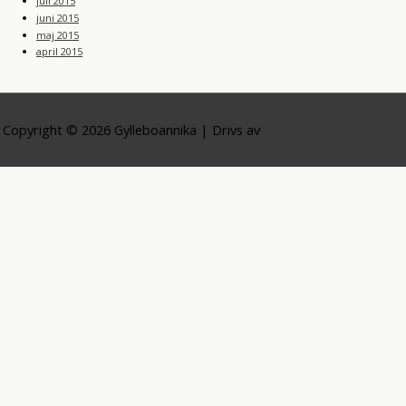
juli 2015
juni 2015
maj 2015
april 2015
Copyright © 2026
Gylleboannika
| Drivs av
Astra WordPress-tema