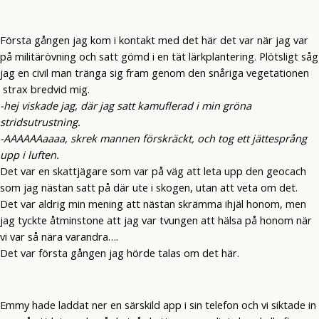
Första gången jag kom i kontakt med det här det var när jag var
på militärövning och satt gömd i en tät lärkplantering. Plötsligt såg
jag en civil man tränga sig fram genom den snåriga vegetationen
strax bredvid mig.
-hej viskade jag, där jag satt kamuflerad i min gröna
stridsutrustning.
-AAAAAAaaaa, skrek mannen förskräckt, och tog ett jättesprång
upp i luften.
Det var en skattjägare som var på väg att leta upp den geocach
som jag nästan satt på där ute i skogen, utan att veta om det.
Det var aldrig min mening att nästan skrämma ihjäl honom, men
jag tyckte åtminstone att jag var tvungen att hälsa på honom när
vi var så nära varandra….
Det var första gången jag hörde talas om det här.
Emmy hade laddat ner en särskild app i sin telefon och vi siktade in