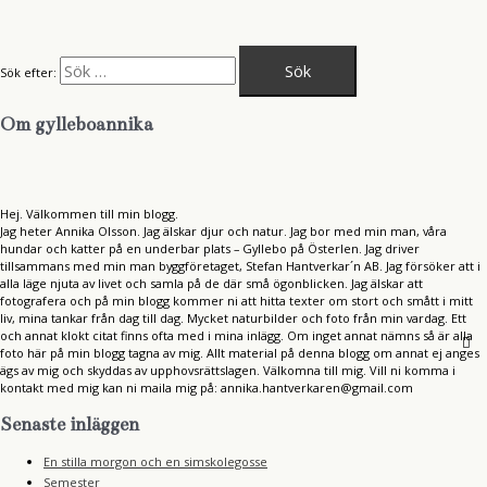
Sök efter:
Om gylleboannika
Hej. Välkommen till min blogg.
Jag heter Annika Olsson. Jag älskar djur och natur. Jag bor med min man, våra
hundar och katter på en underbar plats – Gyllebo på Österlen. Jag driver
tillsammans med min man byggföretaget, Stefan Hantverkar´n AB. Jag försöker att i
alla läge njuta av livet och samla på de där små ögonblicken. Jag älskar att
fotografera och på min blogg kommer ni att hitta texter om stort och smått i mitt
liv, mina tankar från dag till dag. Mycket naturbilder och foto från min vardag. Ett
och annat klokt citat finns ofta med i mina inlägg. Om inget annat nämns så är alla
foto här på min blogg tagna av mig. Allt material på denna blogg om annat ej anges
ägs av mig och skyddas av upphovsrättslagen. Välkomna till mig. Vill ni komma i
kontakt med mig kan ni maila mig på: annika.hantverkaren@gmail.com
Senaste inläggen
En stilla morgon och en simskolegosse
Semester