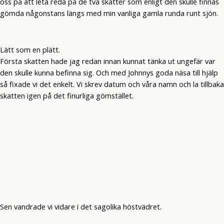
oss på att leta reda på de två skatter som enligt den skulle finnas
gömda någonstans längs med min vanliga gamla runda runt sjön.
Lätt som en plätt.
Första skatten hade jag redan innan kunnat tänka ut ungefär var
den skulle kunna befinna sig. Och med Johnnys goda näsa till hjälp
så fixade vi det enkelt. Vi skrev datum och våra namn och la tillbaka
skatten igen på det finurliga gömstället.
Sen vandrade vi vidare i det sagolika höstvädret.