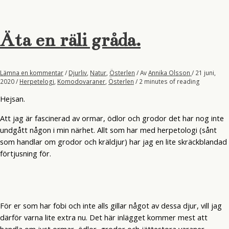
Äta en räli gråda.
Lämna en kommentar
/
Djurliv
,
Natur
,
Österlen
/ Av
Annika Olsson
/
21 juni,
2020
/
Herpetelogi
,
Komodovaraner
,
Österlen
/
2 minutes of reading
Hejsan.
Att jag är fascinerad av ormar, ödlor och grodor det har nog inte
undgått någon i min närhet. Allt som har med herpetologi (sånt
som handlar om grodor och kräldjur) har jag en lite skräckblandad
förtjusning för.
För er som har fobi och inte alls gillar något av dessa djur, vill jag
därför varna lite extra nu. Det här inlägget kommer mest att
handla om just ormar, ödlor, grodor och jättestora varaner.