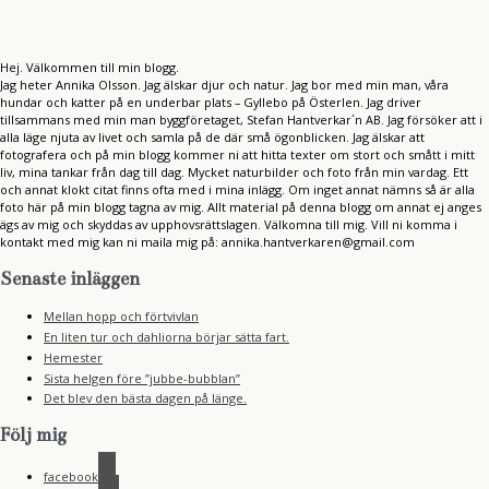
Hej. Välkommen till min blogg.
Jag heter Annika Olsson. Jag älskar djur och natur. Jag bor med min man, våra
hundar och katter på en underbar plats – Gyllebo på Österlen. Jag driver
tillsammans med min man byggföretaget, Stefan Hantverkar´n AB. Jag försöker att i
alla läge njuta av livet och samla på de där små ögonblicken. Jag älskar att
fotografera och på min blogg kommer ni att hitta texter om stort och smått i mitt
liv, mina tankar från dag till dag. Mycket naturbilder och foto från min vardag. Ett
och annat klokt citat finns ofta med i mina inlägg. Om inget annat nämns så är alla
foto här på min blogg tagna av mig. Allt material på denna blogg om annat ej anges
ägs av mig och skyddas av upphovsrättslagen. Välkomna till mig. Vill ni komma i
kontakt med mig kan ni maila mig på: annika.hantverkaren@gmail.com
Senaste inläggen
Mellan hopp och förtvivlan
En liten tur och dahliorna börjar sätta fart.
Hemester
Sista helgen före ”jubbe-bubblan”
Det blev den bästa dagen på länge.
Följ mig
facebook