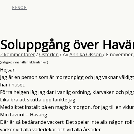
RESOR
Soluppgång över Havä
2 kommentarer
/
Österlen
/ Av
Annika Olsson
/
8 november
(inlägget innehåller reklamlänkar)
Hejsan.
Jag är en person som är morgonpigg och jag vaknar väldigt 
här i huset.
Förra helgen låg jag där i vanlig ordning, klarvaken och pig
Lika bra att skutta upp tänkte jag…
Med siktet inställt på en magisk morgon, for jag till en vidu
Min favorit – Haväng.
Där är så bedårande vackert. Det spelar inte alls någon roll 
vacker vid alla väderlekar och vid alla årstider.