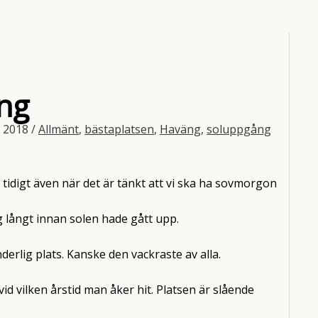
ng
, 2018
/
Allmänt
,
bästaplatsen
,
Haväng
,
soluppgång
tidigt även när det är tänkt att vi ska ha sovmorgon
g långt innan solen hade gått upp.
nderlig plats. Kanske den vackraste av alla.
vid vilken årstid man åker hit. Platsen är slående