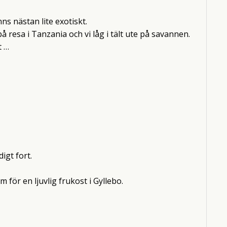
nns nästan lite exotiskt.
 resa i Tanzania och vi låg i tält ute på savannen.
t …
igt fort.
 för en ljuvlig frukost i Gyllebo.