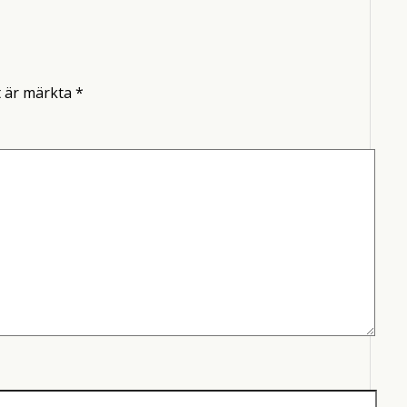
t är märkta
*