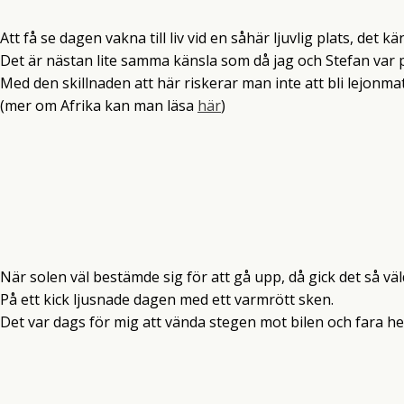
Att få se dagen vakna till liv vid en såhär ljuvlig plats, det kä
Det är nästan lite samma känsla som då jag och Stefan var på
Med den skillnaden att här riskerar man inte att bli lejonma
(mer om Afrika kan man läsa
här
)
När solen väl bestämde sig för att gå upp, då gick det så väld
På ett kick ljusnade dagen med ett varmrött sken.
Det var dags för mig att vända stegen mot bilen och fara hem