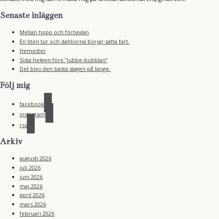
Senaste inläggen
Mellan hopp och förtvivlan
En liten tur och dahliorna börjar sätta fart.
Hemester
Sista helgen före ”jubbe-bubblan”
Det blev den bästa dagen på länge.
Följ mig
facebook
instagram
rss
Arkiv
augusti 2026
juli 2026
juni 2026
maj 2026
april 2026
mars 2026
februari 2026