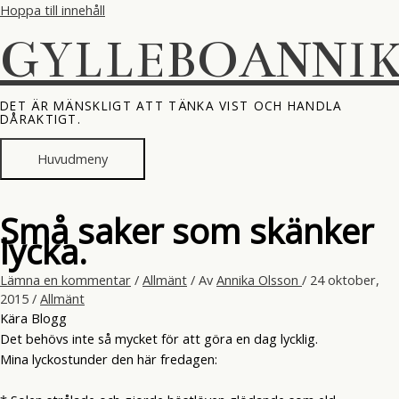
Hoppa till innehåll
GYLLEBOANNI
DET ÄR MÄNSKLIGT ATT TÄNKA VIST OCH HANDLA
DÅRAKTIGT.
Huvudmeny
Små saker som skänker
lycka.
Lämna en kommentar
/
Allmänt
/ Av
Annika Olsson
/
24 oktober,
2015
/
Allmänt
Kära Blogg
Det behövs inte så mycket för att göra en dag lycklig.
Mina lyckostunder den här fredagen: