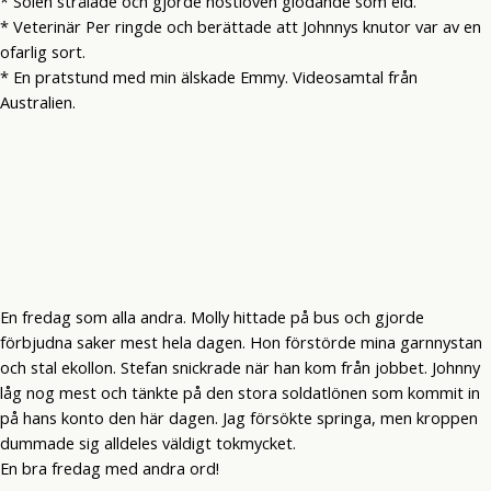
* Solen strålade och gjorde höstlöven glödande som eld.
* Veterinär Per ringde och berättade att Johnnys knutor var av en
ofarlig sort.
* En pratstund med min älskade Emmy. Videosamtal från
Australien.
En fredag som alla andra. Molly hittade på bus och gjorde
förbjudna saker mest hela dagen. Hon förstörde mina garnnystan
och stal ekollon. Stefan snickrade när han kom från jobbet. Johnny
låg nog mest och tänkte på den stora soldatlönen som kommit in
på hans konto den här dagen. Jag försökte springa, men kroppen
dummade sig alldeles väldigt tokmycket.
En bra fredag med andra ord!