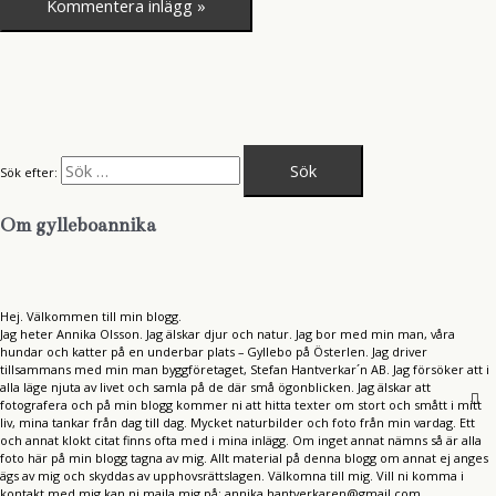
Sök efter:
Om gylleboannika
Hej. Välkommen till min blogg.
Jag heter Annika Olsson. Jag älskar djur och natur. Jag bor med min man, våra
hundar och katter på en underbar plats – Gyllebo på Österlen. Jag driver
tillsammans med min man byggföretaget, Stefan Hantverkar´n AB. Jag försöker att i
alla läge njuta av livet och samla på de där små ögonblicken. Jag älskar att
fotografera och på min blogg kommer ni att hitta texter om stort och smått i mitt
liv, mina tankar från dag till dag. Mycket naturbilder och foto från min vardag. Ett
och annat klokt citat finns ofta med i mina inlägg. Om inget annat nämns så är alla
foto här på min blogg tagna av mig. Allt material på denna blogg om annat ej anges
ägs av mig och skyddas av upphovsrättslagen. Välkomna till mig. Vill ni komma i
kontakt med mig kan ni maila mig på: annika.hantverkaren@gmail.com