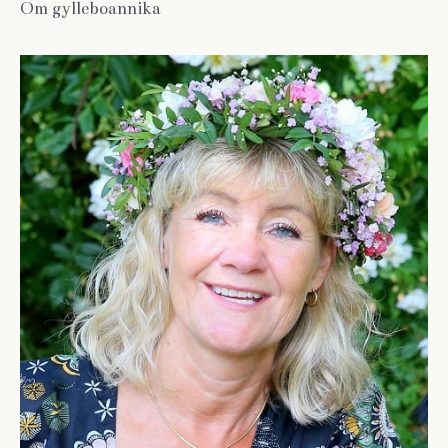
Om gylleboannika
e
r
: