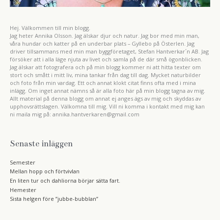
Hej. Välkommen till min blogg.
Jag heter Annika Olsson. Jag älskar djur och natur. Jag bor med min man,
våra hundar och katter på en underbar plats – Gyllebo på Österlen. Jag
driver tillsammans med min man byggföretaget, Stefan Hantverkar´n AB. Jag
försöker att i alla läge njuta av livet och samla på de där små ögonblicken.
Jag älskar att fotografera och på min blogg kommer ni att hitta texter om
stort och smått i mitt liv, mina tankar från dag till dag. Mycket naturbilder
och foto från min vardag. Ett och annat klokt citat finns ofta med i mina
inlägg. Om inget annat nämns så är alla foto här på min blogg tagna av mig.
Allt material på denna blogg om annat ej anges ägs av mig och skyddas av
upphovsrättslagen. Välkomna till mig. Vill ni komma i kontakt med mig kan
ni maila mig på: annika.hantverkaren@gmail.com
Senaste inläggen
Semester
Mellan hopp och förtvivlan
En liten tur och dahliorna börjar sätta fart.
Hemester
Sista helgen före ”jubbe-bubblan”