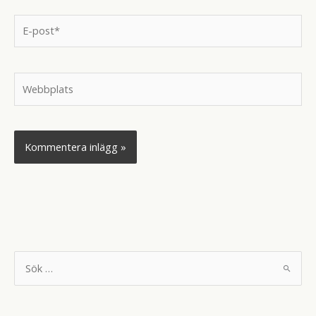
E-
post*
Webbplats
S
ö
k
e
f
t