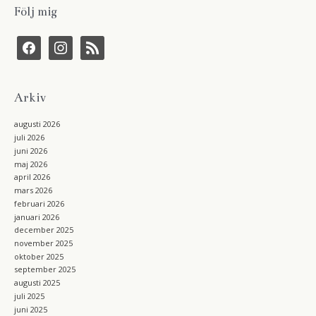
Följ mig
f
i
r
a
n
s
c
s
s
e
t
b
a
Arkiv
o
g
o
r
k
a
augusti 2026
m
juli 2026
juni 2026
maj 2026
april 2026
mars 2026
februari 2026
januari 2026
december 2025
november 2025
oktober 2025
september 2025
augusti 2025
juli 2025
juni 2025