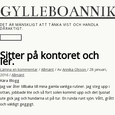
Hoppa
GYLLEBOANNI
till
innehåll
DET ÄR MÄNSKLIGT ATT TÄNKA VIST OCH HANDLA
DÅRAKTIGT.
Huvudmeny
Sitter på kontoret och
ler.
Lämna en kommentar
/
Allmänt
/ Av
Annika Olsson
/
28 januari,
2016
/
Allmänt
Kära Blogg
Jag var åter tillbaka till mina gamla vanliga rutiner. Jag steg upp i
ottan, jobbade lite och så fort solen kommit upp och det ljusnat
ute gick jag och hundarna ut på tur. En runda runt sjön. Vått, grått
och väldigt geggigt.