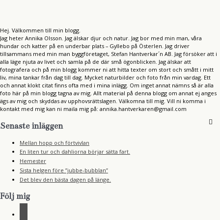
e
r
:
Hej. Välkommen till min blogg.
Jag heter Annika Olsson. Jag älskar djur och natur. Jag bor med min man, våra
hundar och katter på en underbar plats – Gyllebo på Österlen. Jag driver
tillsammans med min man byggföretaget, Stefan Hantverkar´n AB. Jag försöker att i
alla läge njuta av livet och samla på de där små ögonblicken. Jag älskar att
fotografera och på min blogg kommer ni att hitta texter om stort och smått i mitt
liv, mina tankar från dag till dag. Mycket naturbilder och foto från min vardag. Ett
och annat klokt citat finns ofta med i mina inlägg. Om inget annat nämns så är alla
foto här på min blogg tagna av mig. Allt material på denna blogg om annat ej anges
ägs av mig och skyddas av upphovsrättslagen. Välkomna till mig. Vill ni komma i
kontakt med mig kan ni maila mig på: annika.hantverkaren@gmail.com
Senaste inläggen
Mellan hopp och förtvivlan
En liten tur och dahliorna börjar sätta fart.
Hemester
Sista helgen före ”jubbe-bubblan”
Det blev den bästa dagen på länge.
Följ mig
f