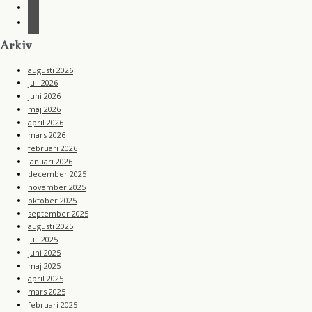
a
i
c
n
r
e
s
s
b
t
s
Arkiv
o
a
o
g
k
augusti 2026
r
a
juli 2026
m
juni 2026
maj 2026
april 2026
mars 2026
februari 2026
januari 2026
december 2025
november 2025
oktober 2025
september 2025
augusti 2025
juli 2025
juni 2025
maj 2025
april 2025
mars 2025
februari 2025