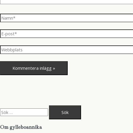
Namn*
E-
post*
Webbplats
S
ö
k
e
Om gylleboannika
f
t