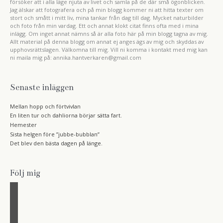
försöker att i alla läge njuta av livet och samla på de där små ögonblicken.
Jag älskar att fotografera och på min blogg kommer ni att hitta texter om
stort och smått i mitt liv, mina tankar från dag till dag. Mycket naturbilder
och foto från min vardag. Ett och annat klokt citat finns ofta med i mina
inlägg. Om inget annat nämns så är alla foto här på min blogg tagna av mig.
Allt material på denna blogg om annat ej anges ägs av mig och skyddas av
upphovsrättslagen. Välkomna till mig. Vill ni komma i kontakt med mig kan
ni maila mig på: annika.hantverkaren@gmail.com
Senaste inläggen
Mellan hopp och förtvivlan
En liten tur och dahliorna börjar sätta fart.
Hemester
Sista helgen före ”jubbe-bubblan”
Det blev den bästa dagen på länge.
Följ mig
f
a
i
c
n
r
e
s
s