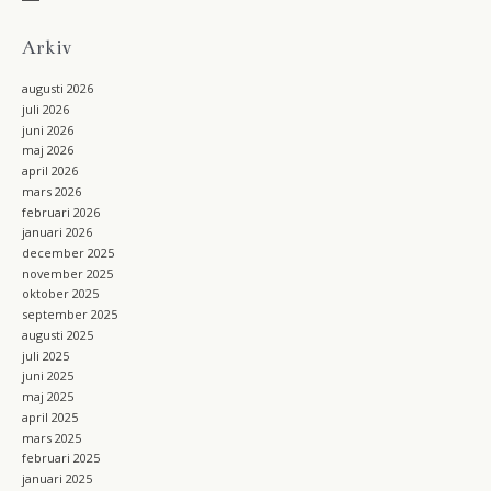
b
t
s
o
a
o
g
Arkiv
k
r
a
augusti 2026
m
juli 2026
juni 2026
maj 2026
april 2026
mars 2026
februari 2026
januari 2026
december 2025
november 2025
oktober 2025
september 2025
augusti 2025
juli 2025
juni 2025
maj 2025
april 2025
mars 2025
februari 2025
januari 2025