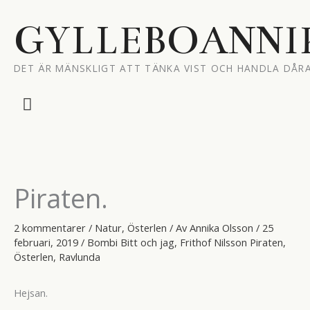
Hoppa
till
GYLLEBOANNI
innehåll
DET ÄR MÄNSKLIGT ATT TÄNKA VIST OCH HANDLA DÅRA
Huvudmeny
Piraten.
2 kommentarer
/
Natur
,
Österlen
/ Av
Annika Olsson
/
25
februari, 2019
/
Bombi Bitt och jag
,
Frithof Nilsson Piraten
,
Österlen
,
Ravlunda
Hejsan.