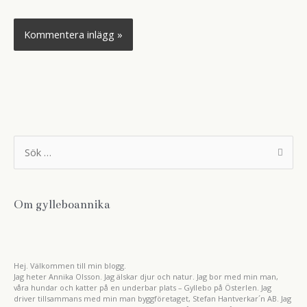
S
ö
k
e
f
t
Om gylleboannika
e
r
:
Hej. Välkommen till min blogg.
Jag heter Annika Olsson. Jag älskar djur och natur. Jag bor med min man,
våra hundar och katter på en underbar plats – Gyllebo på Österlen. Jag
driver tillsammans med min man byggföretaget, Stefan Hantverkar´n AB. Jag