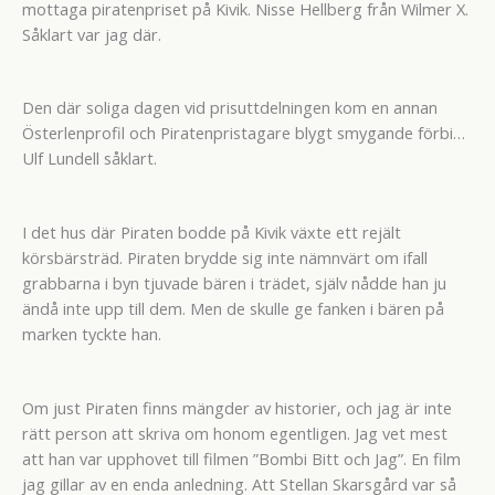
mottaga piratenpriset på Kivik. Nisse Hellberg från Wilmer X.
Såklart var jag där.
Den där soliga dagen vid prisuttdelningen kom en annan
Österlenprofil och Piratenpristagare blygt smygande förbi…
Ulf Lundell såklart.
I det hus där Piraten bodde på Kivik växte ett rejält
körsbärsträd. Piraten brydde sig inte nämnvärt om ifall
grabbarna i byn tjuvade bären i trädet, själv nådde han ju
ändå inte upp till dem. Men de skulle ge fanken i bären på
marken tyckte han.
Om just Piraten finns mängder av historier, och jag är inte
rätt person att skriva om honom egentligen. Jag vet mest
att han var upphovet till filmen ”Bombi Bitt och Jag”. En film
jag gillar av en enda anledning. Att Stellan Skarsgård var så