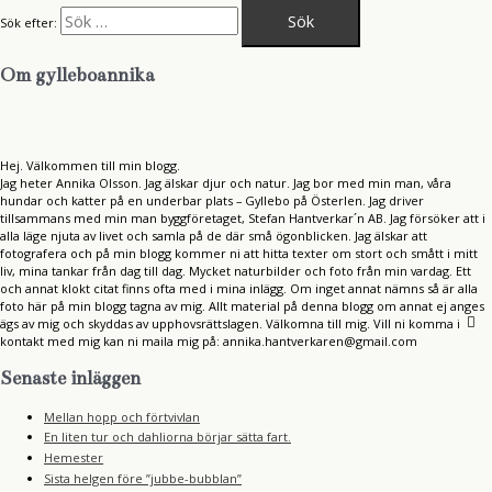
Sök efter:
Om gylleboannika
Hej. Välkommen till min blogg.
Jag heter Annika Olsson. Jag älskar djur och natur. Jag bor med min man, våra
hundar och katter på en underbar plats – Gyllebo på Österlen. Jag driver
tillsammans med min man byggföretaget, Stefan Hantverkar´n AB. Jag försöker att i
alla läge njuta av livet och samla på de där små ögonblicken. Jag älskar att
fotografera och på min blogg kommer ni att hitta texter om stort och smått i mitt
liv, mina tankar från dag till dag. Mycket naturbilder och foto från min vardag. Ett
och annat klokt citat finns ofta med i mina inlägg. Om inget annat nämns så är alla
foto här på min blogg tagna av mig. Allt material på denna blogg om annat ej anges
ägs av mig och skyddas av upphovsrättslagen. Välkomna till mig. Vill ni komma i
kontakt med mig kan ni maila mig på: annika.hantverkaren@gmail.com
Senaste inläggen
Mellan hopp och förtvivlan
En liten tur och dahliorna börjar sätta fart.
Hemester
Sista helgen före ”jubbe-bubblan”