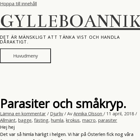
Hoppa till innehåll
GYLLEBOANNI
DET ÄR MÄNSKLIGT ATT TÄNKA VIST OCH HANDLA
DÅRAKTIGT.
Huvudmeny
Parasiter och småkryp.
Lämna en kommentar
/
Djurliv
/ Av
Annika Olsson
/
11 april, 2018
/
Allmänt
,
bagge
,
fästing
,
humla
,
krokus
,
macro
,
parasiter
Hej hej
Det var så himla härligt i helgen. Vi här på Österlen fick nog våra