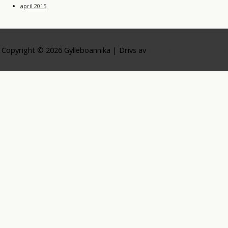
april 2015
Copyright © 2026
Gylleboannika
| Drivs av
Astra WordPress-tema