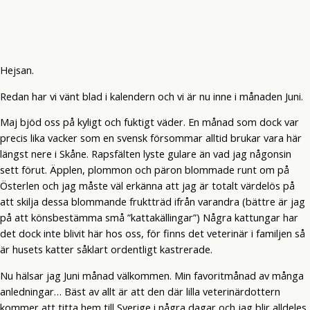
Hejsan.
Redan har vi vänt blad i kalendern och vi är nu inne i månaden Juni.
Maj bjöd oss på kyligt och fuktigt väder. En månad som dock var
precis lika vacker som en svensk försommar alltid brukar vara här
längst nere i Skåne. Rapsfälten lyste gulare än vad jag någonsin
sett förut. Äpplen, plommon och päron blommade runt om på
Österlen och jag måste väl erkänna att jag är totalt värdelös på
att skilja dessa blommande fruktträd ifrån varandra (bättre är jag
på att könsbestämma små ”kattakällingar”) Några kattungar har
det dock inte blivit här hos oss, för finns det veterinär i familjen så
är husets katter såklart ordentligt kastrerade.
Nu hälsar jag Juni månad välkommen. Min favoritmånad av många
anledningar… Bäst av allt är att den där lilla veterinärdottern
kommer att titta hem till Sverige i några dagar och jag blir alldeles