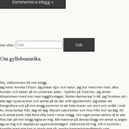
Sök efter:
Om gylleboannika
Hej. Välkommen till min blogg.
Jag heter Annika Olsson. Jag älskar djur och natur. Jag bor med min man, våra
hundar och katter på en underbar plats – Gyllebo på Österlen. Jag driver
tillsammans med min man byggföretaget, Stefan Hantverkar´n AB. Jag försöker att i
alla läge njuta av livet och samla på de där små ögonblicken. Jag älskar att
fotografera och på min blogg kommer ni att hitta texter om stort och smått i mitt
liv, mina tankar från dag till dag. Mycket naturbilder och foto från min vardag. Ett
och annat klokt citat finns ofta med i mina inlägg. Om inget annat nämns så är alla
foto här på min blogg tagna av mig. Allt material på denna blogg om annat ej anges
ägs av mig och skyddas av upphovsrättslagen. Välkomna till mig. Vill ni komma i
kontakt med mig kan ni maila mig på: annika.hantverkaren@gmail.com