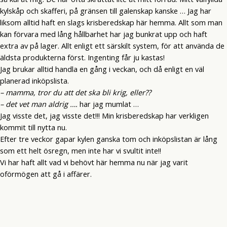
kylskåp och skafferi, på gränsen till galenskap kanske … Jag har
liksom alltid haft en slags krisberedskap här hemma. Allt som man
kan förvara med lång hållbarhet har jag bunkrat upp och haft
extra av på lager. Allt enligt ett särskilt system, för att använda de
äldsta produkterna först. Ingenting får ju kastas!
Jag brukar alltid handla en gång i veckan, och då enligt en väl
planerad inköpslista.
– mamma, tror du att det ska bli krig, eller??
– det vet man aldrig ….
har jag mumlat …
Jag visste det, jag visste det!!! Min krisberedskap har verkligen
kommit till nytta nu.
Efter tre veckor gapar kylen ganska tom och inköpslistan är lång
som ett helt ösregn, men inte har vi svultit inte!!
Vi har haft allt vad vi behövt här hemma nu när jag varit
oförmögen att gå i affärer.