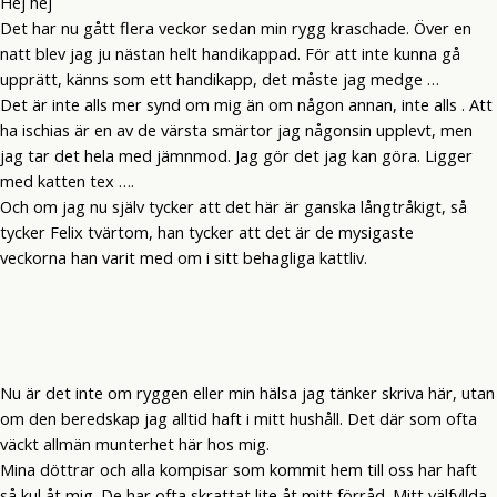
Hej hej
Det har nu gått flera veckor sedan min rygg kraschade. Över en
natt blev jag ju nästan helt handikappad. För att inte kunna gå
upprätt, känns som ett handikapp, det måste jag medge …
Det är inte alls mer synd om mig än om någon annan, inte alls . Att
ha ischias är en av de värsta smärtor jag någonsin upplevt, men
jag tar det hela med jämnmod. Jag gör det jag kan göra. Ligger
med katten tex ….
Och om jag nu själv tycker att det här är ganska långtråkigt, så
tycker Felix tvärtom, han tycker att det är de mysigaste
veckorna han varit med om i sitt behagliga kattliv.
Nu är det inte om ryggen eller min hälsa jag tänker skriva här, utan
om den beredskap jag alltid haft i mitt hushåll. Det där som ofta
väckt allmän munterhet här hos mig.
Mina döttrar och alla kompisar som kommit hem till oss har haft
så kul åt mig. De har ofta skrattat lite åt mitt förråd. Mitt välfyllda