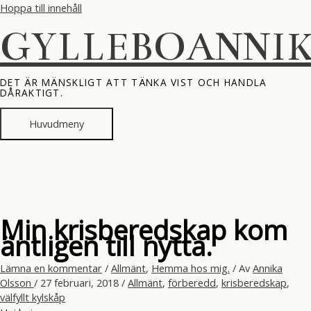
Hoppa till innehåll
GYLLEBOANNI
DET ÄR MÄNSKLIGT ATT TÄNKA VIST OCH HANDLA
DÅRAKTIGT.
Huvudmeny
Min krisberedskap kom
äntligen till nytta.
Lämna en kommentar
/
Allmänt
,
Hemma hos mig.
/ Av
Annika
Olsson
/
27 februari, 2018
/
Allmänt
,
förberedd
,
krisberedskap
,
välfyllt kylskåp