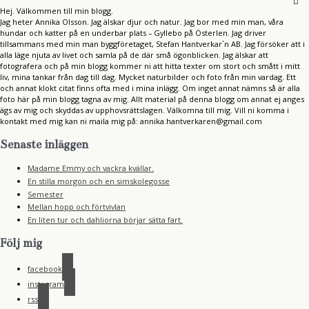
Hej. Välkommen till min blogg.
Jag heter Annika Olsson. Jag älskar djur och natur. Jag bor med min man, våra
hundar och katter på en underbar plats – Gyllebo på Österlen. Jag driver
tillsammans med min man byggföretaget, Stefan Hantverkar´n AB. Jag försöker att i
alla läge njuta av livet och samla på de där små ögonblicken. Jag älskar att
fotografera och på min blogg kommer ni att hitta texter om stort och smått i mitt
liv, mina tankar från dag till dag. Mycket naturbilder och foto från min vardag. Ett
och annat klokt citat finns ofta med i mina inlägg. Om inget annat nämns så är alla
foto här på min blogg tagna av mig. Allt material på denna blogg om annat ej anges
ägs av mig och skyddas av upphovsrättslagen. Välkomna till mig. Vill ni komma i
kontakt med mig kan ni maila mig på: annika.hantverkaren@gmail.com
Senaste inläggen
Madame Emmy och vackra kvällar.
En stilla morgon och en simskolegosse
Semester
Mellan hopp och förtvivlan
En liten tur och dahliorna börjar sätta fart.
Följ mig
facebook
instagram
rss