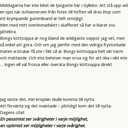
Middagarna har inte blivit de lyxigaste här i Gyllebo. Att stå upp vid
en spis när ischiasnerven från foten till höften vill dras ihop som
ett krympande gummiband är helt omöjligt.
Men med mitt överlevnadskitt i skafferiet så har vi klarat oss
jättebra.
Bongs köttsoppa är nog bland de äckligaste soppor jag vet, men
så enkel att göra. Och om jag jämför med den vidriga frystorkade
maten vi brukar få ute i fält så är Bongs köttsoppa helt ok! Varm
och mättande. Och inte behöver man oroa sig för att öka i vikt inte
… Ingen vill väl frossa eller överäta Bongs köttsoppa direkt.
Jag visste det, min krisplan skulle komma till nytta.
Att förvänta sig det oväntade – plötsligt kom det till nytta.
Dagens citat:
En pessimist ser svårigheter i varje möjlighet,
en optimist ser möjligheter i varje svårighet.