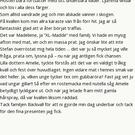
Hösten bara fortsätter med sitt underbara väder. Ljumma vindar
och löv i alla dess färger.
Som alltid vandrade jag och min älskade vänner i skogen.
På kvällen kom min allra käraste vän från förr hit. Jag är så
fantastiskt glad att vi åter börjat träffas.
Det var Madeliene, ja ”XL-Madde” med familj. Vi hade en mysig
afton med mat, vin och en massa prat. Jag önskar lite att inte
Stefan överröstat mig hela tiden … det var ju så mycket jag ville
fråga, prata om, lyssna på – nu när jag äntligen fick chansen.
Lilla dottern Amelie, tyckte förstås att det var en väldigt tråkig
kväll och fest över huvudtaget. Ingen vidare mat i hennes smak var
det heller. Ja, vilken unge tycker tex om gubbaröra? Fast jag vet ju
vad ungar gillar!! Så efter en rostemacka med nutella såg Amelie
betydligt lyckligare ut. Och när jag letade fram mitt gamla
hårspray, då var kvällen liksom räddad.
Tack familjen Bäckvall för att ni gjorde min dag underbar och tack
för den fina presenten jag fick.