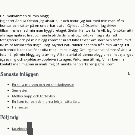
Hej. Välkommen till min blogg.
Jag heter Annika Olsson. Jag älskar djur och natur. Jag bor med min man, våra
hundar och katter på en underbar plats – Gyllebo på Österlen. Jag driver
tillsammans med min man byggföretaget, Stefan Hantverkar´n AB. Jag försöker att i
alla läge njuta av livet och samla på de där små ögonblicken. Jag älskar att
fotografera och på min blogg kommer ni att hitta texter om stort och smått i mitt
liv, mina tankar från dag till dag. Mycket naturbilder och foto från min vardag. Ett
och annat klokt citat finns ofta med i mina inlägg. Om inget annat nämns så är alla
foto här på min blogg tagna av mig. Allt material på denna blogg om annat ej anges
ägs av mig och skyddas av upphovsrättslagen. Välkomna till mig. Vill ni komma i
kontakt med mig kan ni maila mig på: annika.hantverkaren@gmail.com
Senaste inläggen
En stilla morgon och en simskolegosse
Semester
Mellan hopp och förtvivlan
En liten tur och dahliorna börjar sätta fart.
Hemester
Följ mig
facebook