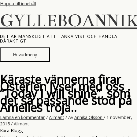
Hoppa till innehåll
GYLLEBOANNI
DET ÄR MÄNSKLIGT ATT TÄNKA VIST OCH HANDLA
DÅRAKTIGT.
Huvudmeny
Käraste vännerna firar
Österlen lyser med oss .
”Today I will shine”, som
det så passande stod på
Amelies tröja..
Lämna en kommentar
/
Allmänt
/ Av
Annika Olsson
/
1 november,
2015
/
Allmänt
Kära Blogg