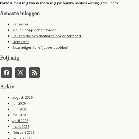
kontakt med mig kan ni maila mig på: annika.hantverkaren@gmail.com
Senaste inläggen
Semester
Mellan hopp och förtvivlan
En liten tur och dahliorna börjar sätta fart.
Hemester
Sista helgen före ”jubbe-bubblan”
Följ mig
f
i
r
a
n
s
c
s
s
e
t
Arkiv
b
a
o
g
augusti 2026
o
r
juli 2026
k
a
juni 2026
m
maj 2026
april 2026
mars 2026
februari 2026
januari 2026