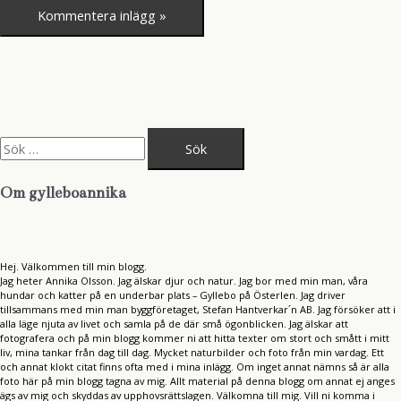
S
ö
k
e
Om gylleboannika
f
t
e
r
:
Hej. Välkommen till min blogg.
Jag heter Annika Olsson. Jag älskar djur och natur. Jag bor med min man, våra
hundar och katter på en underbar plats – Gyllebo på Österlen. Jag driver
tillsammans med min man byggföretaget, Stefan Hantverkar´n AB. Jag försöker att i
alla läge njuta av livet och samla på de där små ögonblicken. Jag älskar att
fotografera och på min blogg kommer ni att hitta texter om stort och smått i mitt
liv, mina tankar från dag till dag. Mycket naturbilder och foto från min vardag. Ett
och annat klokt citat finns ofta med i mina inlägg. Om inget annat nämns så är alla
foto här på min blogg tagna av mig. Allt material på denna blogg om annat ej anges
ägs av mig och skyddas av upphovsrättslagen. Välkomna till mig. Vill ni komma i