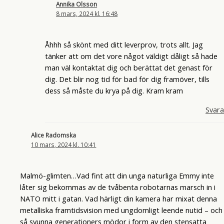
Annika Olsson
8 mars, 2024 kl. 16:48
Åhhh så skönt med ditt leverprov, trots allt. Jag
tänker att om det vore något väldigt dåligt så hade
man väl kontaktat dig och berättat det genast för
dig. Det blir nog tid för bad för dig framöver, tills
dess så måste du krya på dig. Kram kram
Svara
Alice Radomska
10 mars, 2024 kl. 10:41
Malmö-glimten…Vad fint att din unga naturliga Emmy inte
låter sig bekommas av de tvåbenta robotarnas marsch in i
NATO mitt i gatan. Vad härligt din kamera har mixat denna
metalliska framtidsvision med ungdomligt leende nutid – och
så svunna generationers mödor i form av den stensatta