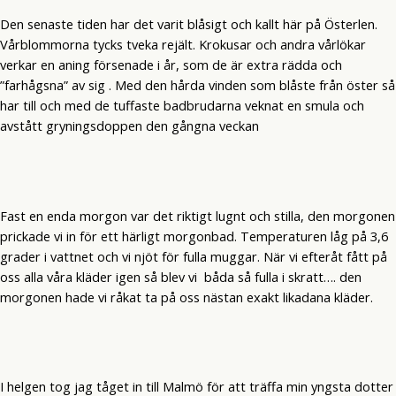
Den senaste tiden har det varit blåsigt och kallt här på Österlen.
Vårblommorna tycks tveka rejält. Krokusar och andra vårlökar
verkar en aning försenade i år, som de är extra rädda och
”farhågsna” av sig . Med den hårda vinden som blåste från öster så
har till och med de tuffaste badbrudarna veknat en smula och
avstått gryningsdoppen den gångna veckan
Fast en enda morgon var det riktigt lugnt och stilla, den morgonen
prickade vi in för ett härligt morgonbad. Temperaturen låg på 3,6
grader i vattnet och vi njöt för fulla muggar. När vi efteråt fått på
oss alla våra kläder igen så blev vi båda så fulla i skratt…. den
morgonen hade vi råkat ta på oss nästan exakt likadana kläder.
I helgen tog jag tåget in till Malmö för att träffa min yngsta dotter