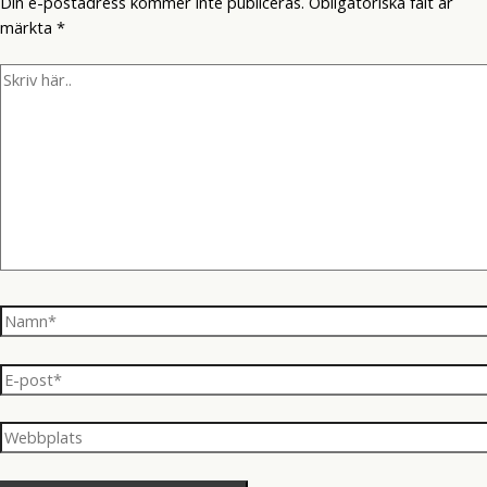
Din e-postadress kommer inte publiceras.
Obligatoriska fält är
märkta
*
Skriv
här..
Namn*
E-
post*
Webbplats