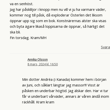
va en senhöst.
Jag har påskliljor i knopp men nu vill vi ju ha varmare väder,
kommer nog till påsk, då exploderar Österlen det liksom
öppnar upp sig som en bok. Konstnärernas alster ska visas
och byta ägare likaså loppisarna de öppnar, så härligt det
ska bli.
Fin torsdag. Kram/MH
Svara
Annika Olsson
8 mars, 2024 kl. 16:50
Min dotter Andréa (i Kanada) kommer hem i början
av Juni, och såklart längtar jag massor!!! Visst är
påsken en underbar högtid. Jag älskar den. Har vi tur
får vi underbart vårväder, annars är våren ändå inom
räckhåll. Kram kram