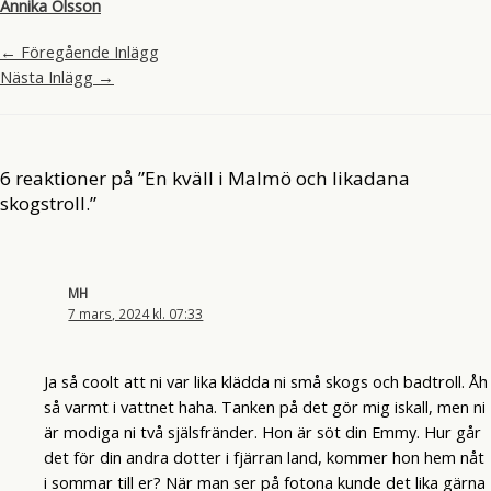
Annika Olsson
←
Föregående Inlägg
Nästa Inlägg
→
6 reaktioner på ”En kväll i Malmö och likadana
skogstroll.”
MH
7 mars, 2024 kl. 07:33
Ja så coolt att ni var lika klädda ni små skogs och badtroll. Åh
så varmt i vattnet haha. Tanken på det gör mig iskall, men ni
är modiga ni två själsfränder. Hon är söt din Emmy. Hur går
det för din andra dotter i fjärran land, kommer hon hem nåt
i sommar till er? När man ser på fotona kunde det lika gärna