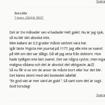
Svara
Eva-Lotta
7 mars, 2024 kl. 09:37
Det är tre månader sen vi badade! Helt galet. Nu är jag sjuk,
så nu blir det absolut inte.
Men kallare än 3,5 grader måste vattnet vara här.
Igår läste Yngsta min journal på 1177. Jag ville inte se svaret
på MR om det var dåligt. Då vill jag veta från doktorn. Hon
hade tydligen inte läst svaret. Det var några cystor, men inga
maligna sådana och det är absolut det viktigaste. 🙏🏻
Så nu får vi se om de anser de måste bort eller hur det blir.
Det känns skönt med det beskedet iallafall.
”En god vän är mer värd än guld ”. Så sant som det är sagt.
God torsdag!
Svara