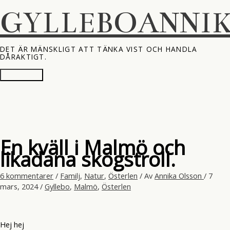
Hoppa
GYLLEBOANNI
till
innehåll
DET ÄR MÄNSKLIGT ATT TÄNKA VIST OCH HANDLA
DÅRAKTIGT.
Huvudmeny
En kväll i Malmö och
likadana skogstroll.
6 kommentarer
/
Familj
,
Natur
,
Österlen
/ Av
Annika Olsson
/
7
mars, 2024
/
Gyllebo
,
Malmö
,
Österlen
Hej hej