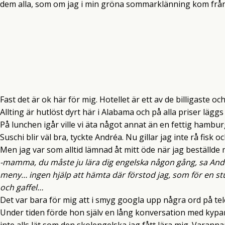
dem alla, som om jag i min gröna sommarklänning kom från
Fast det är ok här för mig. Hotellet är ett av de billigaste oc
Allting är hutlöst dyrt här i Alabama och på alla priser läggs de
På lunchen igår ville vi äta något annat än en fettig hambur
Suschi blir väl bra, tyckte Andréa. Nu gillar jag inte rå fisk 
Men jag var som alltid lämnad åt mitt öde när jag beställde
-mamma, du måste ju lära dig engelska någon gång, sa Andr
meny… ingen hjälp att hämta där förstod jag, som för en s
och gaffel…
Det var bara för mig att i smyg googla upp några ord på te
Under tiden förde hon själv en lång konversation med kypa
inte alls lät som den skolengelska jag fått lära mig. Varann