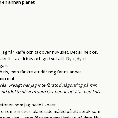
 en annan planet.
h jag får kaffe och tak över huvudet. Det är helt ok.
t till tax, dricks och gud vet allt. Dyrt, dyrt!!
gare.
och ris, men tänkte att där nog fanns annat.
 min mat…
éa vresigt när jag inte förstod någonting på min
tund tänkte på vem som lärt henne att äta med kniv
lefonen som jag hade i knäet.
ren om sin egen planerade måltid på ett språk som
an stavelse liksom försvann ner i halsen på dem. Nej,