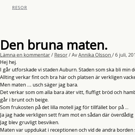
RESOR
Den bruna maten.
Lämna en kommentar
/
Resor
/ Av
Annika Olsson
/
6 juli, 2
Hej hej.
I går utforskade vi staden Auburn. Staden som ska bli min 
Allting verkar fint och bra här och platsen är verkligen vac
Men maten …. usch säger jag bara.
Det verkar som om alla bara äter vitt, fluffigt bröd och ha
går i brunt och beige.
Som frukosten på det lilla motell jag för tillfället bor på …
Ja jag hade verkligen sett fram mot en sådan där överdådig 
Jag blev gruvligt besviken.
Maten var uppdukat i receptionen och vid de andra borden s