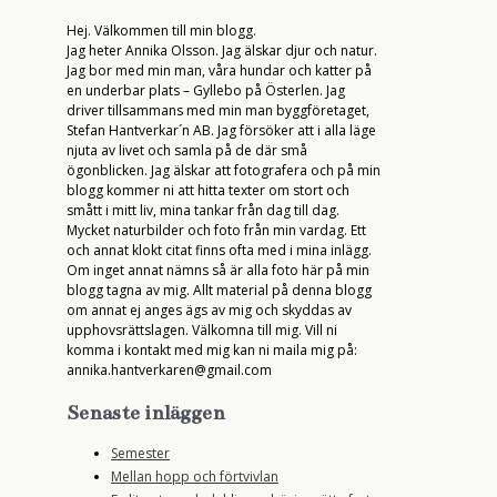
Hej. Välkommen till min blogg.
Jag heter Annika Olsson. Jag älskar djur och natur.
Jag bor med min man, våra hundar och katter på
en underbar plats – Gyllebo på Österlen. Jag
driver tillsammans med min man byggföretaget,
Stefan Hantverkar´n AB. Jag försöker att i alla läge
njuta av livet och samla på de där små
ögonblicken. Jag älskar att fotografera och på min
blogg kommer ni att hitta texter om stort och
smått i mitt liv, mina tankar från dag till dag.
Mycket naturbilder och foto från min vardag. Ett
och annat klokt citat finns ofta med i mina inlägg.
Om inget annat nämns så är alla foto här på min
blogg tagna av mig. Allt material på denna blogg
om annat ej anges ägs av mig och skyddas av
upphovsrättslagen. Välkomna till mig. Vill ni
komma i kontakt med mig kan ni maila mig på:
annika.hantverkaren@gmail.com
Senaste inläggen
Semester
Mellan hopp och förtvivlan