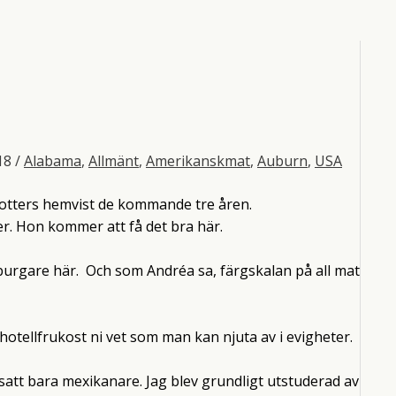
018
/
Alabama
,
Allmänt
,
Amerikanskmat
,
Auburn
,
USA
dotters hemvist de kommande tre åren.
ker. Hon kommer att få det bra här.
mburgare här. Och som Andréa sa, färgskalan på all mat
hotellfrukost ni vet som man kan njuta av i evigheter.
att bara mexikanare. Jag blev grundligt utstuderad av