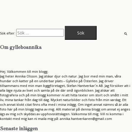
Sök efter:
Om gylleboannika
Hej. Välkommen till min blogg.
Jag heter Annika Olsson. Jag älskar djur och natur. Jag bor med min man, våra
hundar och katter på en underbar plats – Gyllebo på Österlen. Jag driver
tillsammans med min man byggföretaget, Stefan Hantverkar´n AB. Jag försöker att i
alla läge njuta av livet och samla på de där små ögonblicken. Jag älskar att
fotografera och på min blogg kommer ni att hitta texter om stort och smått i mitt
liv, mina tankar från dag till dag. Mycket naturbilder och foto från min vardag. Ett
och annat klokt citat finns ofta med i mina inlägg. Om inget annat nämns så är alla
foto här på min blogg tagna av mig. Allt material på denna blogg om annat ej anges
ägs av mig och skyddas av upphovsrättslagen. Välkomna till mig. Vill ni komma i
kontakt med mig kan ni maila mig på: annika.hantverkaren@gmail.com
Senaste inläggen