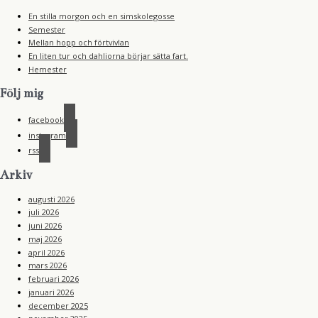
En stilla morgon och en simskolegosse
Semester
Mellan hopp och förtvivlan
En liten tur och dahliorna börjar sätta fart.
Hemester
Följ mig
facebook
instagram
rss
Arkiv
augusti 2026
juli 2026
juni 2026
maj 2026
april 2026
mars 2026
februari 2026
januari 2026
december 2025