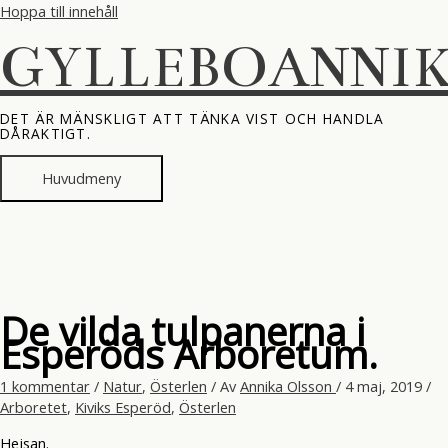
Hoppa till innehåll
GYLLEBOANNI
DET ÄR MÄNSKLIGT ATT TÄNKA VIST OCH HANDLA
DÅRAKTIGT.
Huvudmeny
De vilda tulpanerna i
Esperöds Arboretum.
1 kommentar
/
Natur
,
Österlen
/ Av
Annika Olsson
/
4 maj, 2019
/
Arboretet
,
Kiviks Esperöd
,
Österlen
Hejsan.