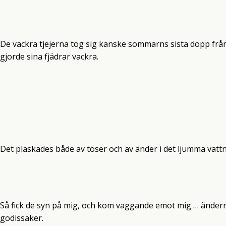
De vackra tjejerna tog sig kanske sommarns sista dopp från
gjorde sina fjädrar vackra.
Det plaskades både av töser och av änder i det ljumma vatt
Så fick de syn på mig, och kom vaggande emot mig … ändern
godissaker.