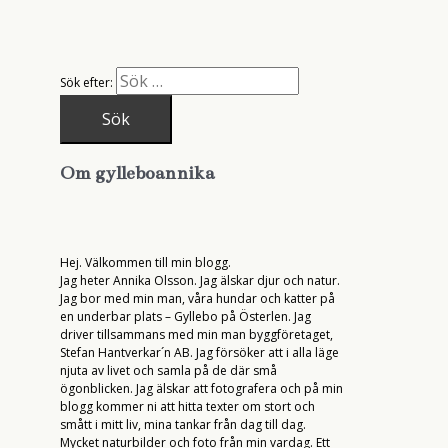
Sök efter:
Om gylleboannika
Hej. Välkommen till min blogg.
Jag heter Annika Olsson. Jag älskar djur och natur.
Jag bor med min man, våra hundar och katter på
en underbar plats – Gyllebo på Österlen. Jag
driver tillsammans med min man byggföretaget,
Stefan Hantverkar´n AB. Jag försöker att i alla läge
njuta av livet och samla på de där små
ögonblicken. Jag älskar att fotografera och på min
blogg kommer ni att hitta texter om stort och
smått i mitt liv, mina tankar från dag till dag.
Mycket naturbilder och foto från min vardag. Ett