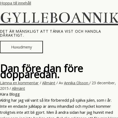
Hoppa till innehåll
GYLLEBOANNI
DET ÄR MÄNSKLIGT ATT TÄNKA VIST OCH HANDLA
DÅRAKTIGT.
Huvudmeny
Dan före dan före
dopparedan.
Lämna en kommentar
/
Allmänt
/ Av
Annika Olsson
/
23 december,
2015
/
Allmänt
Kära Blogg
Aldrig har jag väl varit så lite förberedd på själva julen, som i år.
Inte en endaste julklapp är ännu inhandlad och mycket kommer
troligtvis inte att bli gjort. Men å andra sidan har jag hunnit med