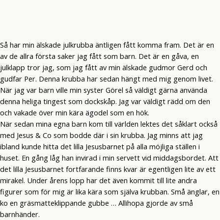
Så har min älskade julkrubba äntligen fått komma fram. Det är en
av de allra första saker jag fått som barn. Det är en gåva, en
julklapp tror jag, som jag fått av min älskade gudmor Gerd och
gudfar Per. Denna krubba har sedan hängt med mig genom livet.
När jag var barn ville min syster Görel så väldigt gärna använda
denna heliga tingest som dockskåp. Jag var väldigt rädd om den
och vakade över min kära ägodel som en hök.
När sedan mina egna barn kom till världen lektes det såklart också
med Jesus & Co som bodde där i sin krubba. Jag minns att jag
ibland kunde hitta det lilla Jesusbarnet på alla möjliga ställen i
huset. En gång låg han invirad i min servett vid middagsbordet. Att
det lilla Jesusbarnet fortfarande finns kvar är egentligen lite av ett
mirakel. Under årens lopp har det även kommit till lite andra
figurer som för mig är lika kära som själva krubban. Små änglar, en
ko en gräsmatteklippande gubbe … Allihopa gjorde av små
barnhänder.