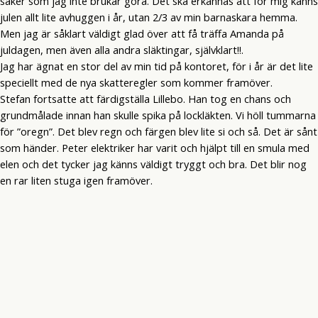
saker som jag inte brukar göra. Det ska erkännas att för mig känns
julen allt lite avhuggen i år, utan 2/3 av min barnaskara hemma.
Men jag är såklart väldigt glad över att få träffa Amanda på
juldagen, men även alla andra släktingar, självklart!!.
Jag har ägnat en stor del av min tid på kontoret, för i år är det lite
speciellt med de nya skatteregler som kommer framöver.
Stefan fortsatte att färdigställa Lillebo. Han tog en chans och
grundmålade innan han skulle spika på lockläkten. Vi höll tummarna
för ”oregn”. Det blev regn och färgen blev lite si och så. Det är sånt
som händer. Peter elektriker har varit och hjälpt till en smula med
elen och det tycker jag känns väldigt tryggt och bra. Det blir nog
en rar liten stuga igen framöver.