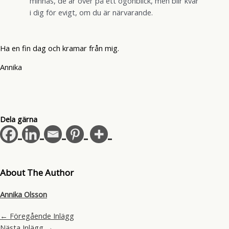
minnas, de är över på ett ögonblick, men blir kvar
i dig för evigt, om du är närvarande.
Ha en fin dag och kramar från mig.
Annika
Dela gärna
About The Author
Annika Olsson
←
Föregående Inlägg
Nästa Inlägg
→