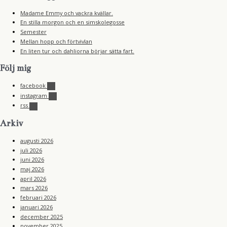
Madame Emmy och vackra kvällar.
En stilla morgon och en simskolegosse
Semester
Mellan hopp och förtvivlan
En liten tur och dahliorna börjar sätta fart.
Följ mig
facebook
instagram
rss
Arkiv
augusti 2026
juli 2026
juni 2026
maj 2026
april 2026
mars 2026
februari 2026
januari 2026
december 2025
november 2025