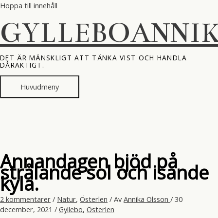
Hoppa till innehåll
GYLLEBOANNI
DET ÄR MÄNSKLIGT ATT TÄNKA VIST OCH HANDLA
DÅRAKTIGT.
Huvudmeny
Annandagen bjöd på
strålande sol och isande
kyla.
2 kommentarer
/
Natur
,
Österlen
/ Av
Annika Olsson
/
30
december, 2021
/
Gyllebo
,
Österlen