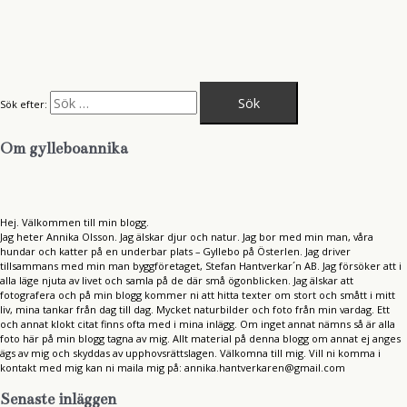
Sök efter:
Om gylleboannika
Hej. Välkommen till min blogg.
Jag heter Annika Olsson. Jag älskar djur och natur. Jag bor med min man, våra
hundar och katter på en underbar plats – Gyllebo på Österlen. Jag driver
tillsammans med min man byggföretaget, Stefan Hantverkar´n AB. Jag försöker att i
alla läge njuta av livet och samla på de där små ögonblicken. Jag älskar att
fotografera och på min blogg kommer ni att hitta texter om stort och smått i mitt
liv, mina tankar från dag till dag. Mycket naturbilder och foto från min vardag. Ett
och annat klokt citat finns ofta med i mina inlägg. Om inget annat nämns så är alla
foto här på min blogg tagna av mig. Allt material på denna blogg om annat ej anges
ägs av mig och skyddas av upphovsrättslagen. Välkomna till mig. Vill ni komma i
kontakt med mig kan ni maila mig på: annika.hantverkaren@gmail.com
Senaste inläggen