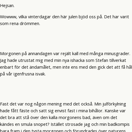
Hejsan.
Wowww, vilka vinterdagar den här julen bjöd oss på. Det har varit
som rena drömmen.
Morgonen på annandagen var rejält kall med många minusgrader.
Jag hade utrustat mig med min nya ishacka som Stefan tillverkat
enbart för det ändamålet, men inte ens med den gick det att få hål
på vår igenfrusna isvak.
Fast det var nog någon mening med det också. Min julförkylning
hade fått fäste och satt sig envist fast i mina bihålor. Kanske var
det bra att stå över den kalla morgonens bad, även om det
kändes en smula snopet? Istället strosade jag och min badkompis
bara fram i den tysta morgonen och förundrades över naturens