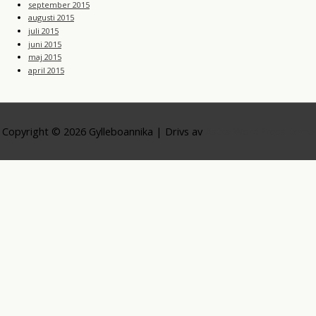
september 2015
augusti 2015
juli 2015
juni 2015
maj 2015
april 2015
Copyright © 2026
Gylleboannika
| Drivs av
Astra WordPress-tema