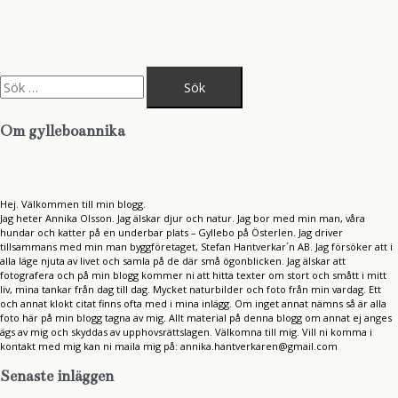
S
ö
k
e
Om gylleboannika
f
t
e
r
:
Hej. Välkommen till min blogg.
Jag heter Annika Olsson. Jag älskar djur och natur. Jag bor med min man, våra
hundar och katter på en underbar plats – Gyllebo på Österlen. Jag driver
tillsammans med min man byggföretaget, Stefan Hantverkar´n AB. Jag försöker att i
alla läge njuta av livet och samla på de där små ögonblicken. Jag älskar att
fotografera och på min blogg kommer ni att hitta texter om stort och smått i mitt
liv, mina tankar från dag till dag. Mycket naturbilder och foto från min vardag. Ett
och annat klokt citat finns ofta med i mina inlägg. Om inget annat nämns så är alla
foto här på min blogg tagna av mig. Allt material på denna blogg om annat ej anges
ägs av mig och skyddas av upphovsrättslagen. Välkomna till mig. Vill ni komma i
kontakt med mig kan ni maila mig på: annika.hantverkaren@gmail.com
Senaste inläggen