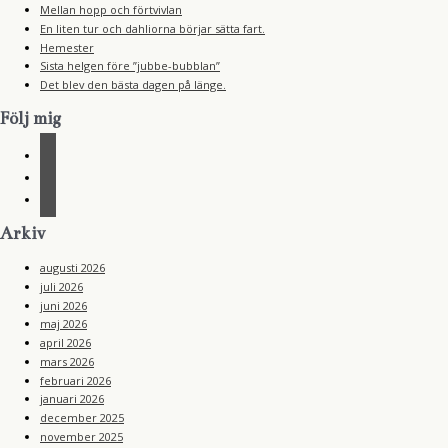
Mellan hopp och förtvivlan
En liten tur och dahliorna börjar sätta fart.
Hemester
Sista helgen före ”jubbe-bubblan”
Det blev den bästa dagen på länge.
Följ mig
f
a
i
c
n
r
e
s
s
b
t
s
Arkiv
o
a
o
g
k
augusti 2026
r
a
juli 2026
m
juni 2026
maj 2026
april 2026
mars 2026
februari 2026
januari 2026
december 2025
november 2025