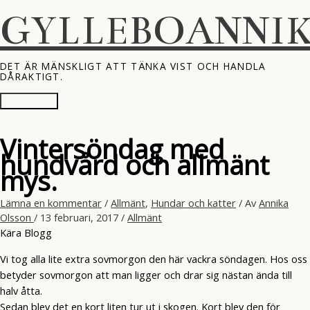
Hoppa
GYLLEBOANNI
till
innehåll
DET ÄR MÄNSKLIGT ATT TÄNKA VIST OCH HANDLA
DÅRAKTIGT.
Huvudmeny
Vintersöndag med
hundvård och allmänt
mys.
Lämna en kommentar
/
Allmänt
,
Hundar och katter
/ Av
Annika
Olsson
/
13 februari, 2017
/
Allmänt
Kära Blogg
Vi tog alla lite extra sovmorgon den här vackra söndagen. Hos oss
betyder sovmorgon att man ligger och drar sig nästan ända till
halv åtta.
Sedan blev det en kort liten tur ut i skogen. Kort blev den för