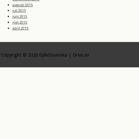
augusti 2015
juli 2015
juni 2015
maj 2015
april 2015
Copyright © 2026
Gylleboannika
| Drivs av
Astra WordPress-tema