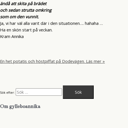
ändå att skita på brädet
och sedan strutta omkring
som om den vunnit.
Ja, vi har väl alla varit där i den situationen…. hahaha …
Ha en skön start på veckan.
Kram Annika
En het potatis och höstpiffat på Dodevägen.
Läs mer »
Sök efter:
Om gylleboannika