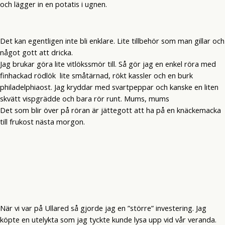
och lägger in en potatis i ugnen.
Det kan egentligen inte bli enklare. Lite tillbehör som man gillar och
något gott att dricka.
Jag brukar göra lite vitlökssmör till. Så gör jag en enkel röra med
finhackad rödlök lite småtärnad, rökt kassler och en burk
philadelphiaost. Jag kryddar med svartpeppar och kanske en liten
skvätt vispgrädde och bara rör runt. Mums, mums
Det som blir över på röran är jättegott att ha på en knäckemacka
till frukost nästa morgon.
När vi var på Ullared så gjorde jag en ”större” investering. Jag
köpte en utelykta som jag tyckte kunde lysa upp vid vår veranda.