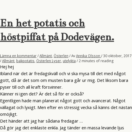
En het potatis och
höstpiffat på Dodevägen.
Lämna en kommentar
/
Allmänt
,
Österlen
/ Av
Annika Olsson
/
30 oktober, 2017
/
Allmänt
,
bakpotatis
,
Österlen Lyser
,
utelykta
/
2 minutes of reading
Hej hej
Ibland när det är fredagskväll och vi ska mysa till det med något
gott, då är det som om musten bara går ur mig. Det liksom bara
pyser till och all kraft försvinner.
Känner ni igen det? Är det så för er också?
Egentligen hade man planerat något gott och avancerat. Något
vällagat och lyxigt. Men efter en stressig vecka så känns det nästan
omöjligt.
Det händer att jag har sådana fredagar …
Då gör jag det enklaste enkla. Jag tänder en massa levande ljus