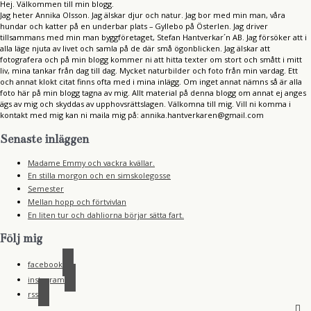
Hej. Välkommen till min blogg.
Jag heter Annika Olsson. Jag älskar djur och natur. Jag bor med min man, våra
hundar och katter på en underbar plats – Gyllebo på Österlen. Jag driver
tillsammans med min man byggföretaget, Stefan Hantverkar´n AB. Jag försöker att i
alla läge njuta av livet och samla på de där små ögonblicken. Jag älskar att
fotografera och på min blogg kommer ni att hitta texter om stort och smått i mitt
liv, mina tankar från dag till dag. Mycket naturbilder och foto från min vardag. Ett
och annat klokt citat finns ofta med i mina inlägg. Om inget annat nämns så är alla
foto här på min blogg tagna av mig. Allt material på denna blogg om annat ej anges
ägs av mig och skyddas av upphovsrättslagen. Välkomna till mig. Vill ni komma i
kontakt med mig kan ni maila mig på: annika.hantverkaren@gmail.com
Senaste inläggen
Madame Emmy och vackra kvällar.
En stilla morgon och en simskolegosse
Semester
Mellan hopp och förtvivlan
En liten tur och dahliorna börjar sätta fart.
Följ mig
facebook
instagram
rss