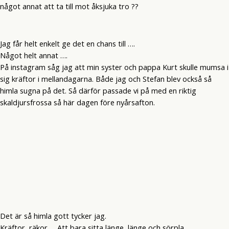
något annat att ta till mot åksjuka tro ??
Jag får helt enkelt ge det en chans till ….
Något helt annat ….
På instagram såg jag att min syster och pappa Kurt skulle mumsa i
sig kräftor i mellandagarna. Både jag och Stefan blev också så
himla sugna på det. Så därför passade vi på med en riktig
skaldjursfrossa så här dagen före nyårsafton.
Det är så himla gott tycker jag.
Kräftor, räkor … Att bara sitta länge, länge och sörpla.