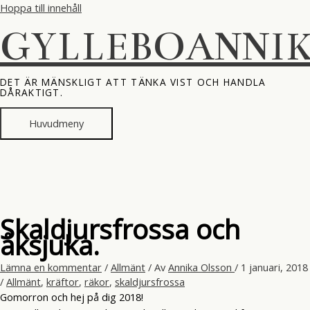
Hoppa till innehåll
GYLLEBOANNI
DET ÄR MÄNSKLIGT ATT TÄNKA VIST OCH HANDLA
DÅRAKTIGT.
Huvudmeny
Skaldjursfrossa och
åksjuka.
Lämna en kommentar
/
Allmänt
/ Av
Annika Olsson
/
1 januari, 2018
/
Allmänt
,
kräftor
,
räkor
,
skaldjursfrossa
Gomorron och hej på dig 2018!