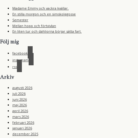
Madame Emmy och vackra kvällar.
En stilla morgon och en simskolegosse
Semester
Mellan hopp och förtvivlan
En liten tur och dahliorna börjar sätta fart.
Följ mig
facebook
instagram
rss
Arkiv
augusti 2026
juli 2026
juni 2026
maj 2026
april 2026
mars 2026
februari 2026
januari 2026
december 2025