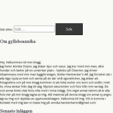
Sök efter:
Om gylleboannika
Hej. Välkommen till min blogg.
Jag heter Annika Olsson. Jag älskar djur och natur. Jag bor med min man, våra
hundar och katter på en underbar plats – Gyllebo på Österlen. Jag driver
tillsammans med min man byggföretaget, Stefan Hantverkar´n AB. Jag försöker att i
alla läge njuta av livet och samla på de där små ögonblicken. Jag älskar att
fotografera och på min blogg kommer ni att hitta texter om stort och smått i mitt
liv, mina tankar från dag till dag. Mycket naturbilder och foto från min vardag. Ett
och annat klokt citat finns ofta med i mina inlägg. Om inget annat nämns så är alla
foto här på min blogg tagna av mig. Allt material på denna blogg om annat ej anges
ägs av mig och skyddas av upphovsrättslagen. Välkomna till mig. Vill ni komma i
kontakt med mig kan ni maila mig på: annika.hantverkaren@gmail.com
Senaste inläggen