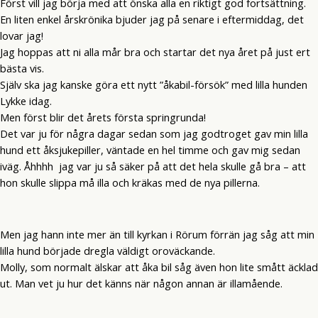
Först vill jag börja med att önska alla en riktigt god fortsättning.
En liten enkel årskrönika bjuder jag på senare i eftermiddag, det
lovar jag!
Jag hoppas att ni alla mår bra och startar det nya året på just ert
bästa vis.
Själv ska jag kanske göra ett nytt ”åkabil-försök” med lilla hunden
Lykke idag.
Men först blir det årets första springrunda!
Det var ju för några dagar sedan som jag godtroget gav min lilla
hund ett åksjukepiller, väntade en hel timme och gav mig sedan
iväg. Åhhhh jag var ju så säker på att det hela skulle gå bra – att
hon skulle slippa må illa och kräkas med de nya pillerna.
Men jag hann inte mer än till kyrkan i Rörum förrän jag såg att min
lilla hund började dregla väldigt oroväckande.
Molly, som normalt älskar att åka bil såg även hon lite smått äcklad
ut. Man vet ju hur det känns när någon annan är illamående.