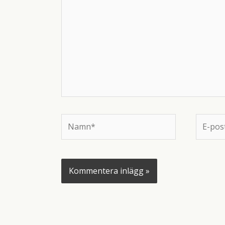
här..
Namn*
E-
post*