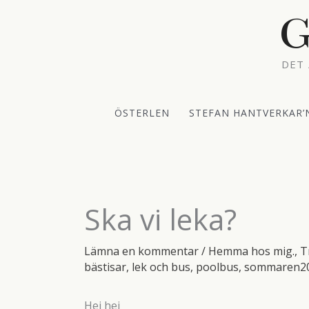
Hoppa
G
till
innehåll
DET 
ÖSTERLEN
STEFAN HANTVERKAR’
Ska vi leka?
Lämna en kommentar
/
Hemma hos mig.
,
T
bästisar
,
lek och bus
,
poolbus
,
sommaren2
Hej hej