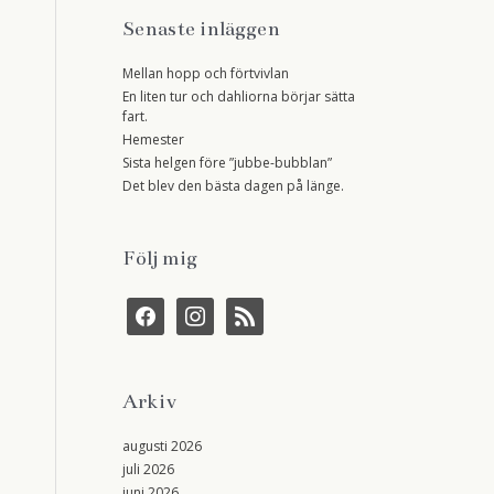
Senaste inläggen
Mellan hopp och förtvivlan
En liten tur och dahliorna börjar sätta
fart.
Hemester
Sista helgen före ”jubbe-bubblan”
Det blev den bästa dagen på länge.
Följ mig
f
i
r
a
n
s
c
s
s
e
t
b
a
Arkiv
o
g
o
r
k
a
augusti 2026
m
juli 2026
juni 2026