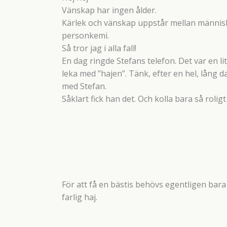
Vänskap har ingen ålder.
Kärlek och vänskap uppstår mellan människ
personkemi.
Så tror jag i alla fall!
En dag ringde Stefans telefon. Det var en li
leka med ”hajen”. Tänk, efter en hel, lång da
med Stefan.
Såklart fick han det. Och kolla bara så roligt 
För att få en bästis behövs egentligen bara a
farlig haj.