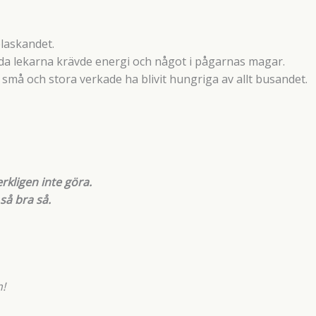
plaskandet.
ilda lekarna krävde energi och något i pågarnas magar.
e små och stora verkade ha blivit hungriga av allt busandet.
erkligen inte göra.
så bra så.
m!