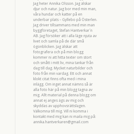
Jag heter Annika Olsson. Jag älskar
djur och natur. Jag bor med min man,
våra hundar och katter på en
underbar plats – Gyllebo på Österlen.
Jag driver tillsammans med min man
byggföretaget, Stefan Hantverkar´n
AB. Jag försöker att i alla läge njuta av
livet och samla på de där små
ögonblicken. Jag älskar att
fotografera och på min blogg
kommer ni att hitta texter om stort
och smått i mitt liv, mina tankar från
dag till dag. Mycket naturbilder och
foto från min vardag. Ett och annat
klokt citat finns ofta med i mina
inlägg. Om inget annat nämns så är
alla foto här på min blogg tagna av
mig. Allt material på denna blogg om
annat ej anges ägs av mig och
skyddas av upphovsrättslagen.
Välkomna till mig. Vill ni komma i
kontakt med mig kan ni maila mig på:
annika.hantverkaren@gmail.com