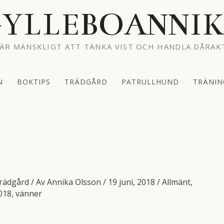
YLLEBOANNI
ÄR MÄNSKLIGT ATT TÄNKA VIST OCH HANDLA DÅRAK
N
BOKTIPS
TRÄDGÅRD
PATRULLHUND
TRÄNIN
rädgård
/ Av
Annika Olsson
/
19 juni, 2018
/
Allmänt
,
018
,
vänner