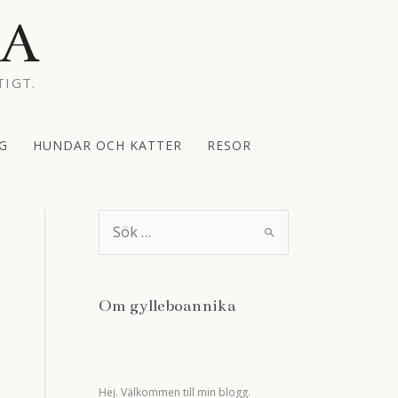
KA
TIGT.
G
HUNDAR OCH KATTER
RESOR
S
ö
k
e
f
t
Om gylleboannika
e
r
:
Hej. Välkommen till min blogg.