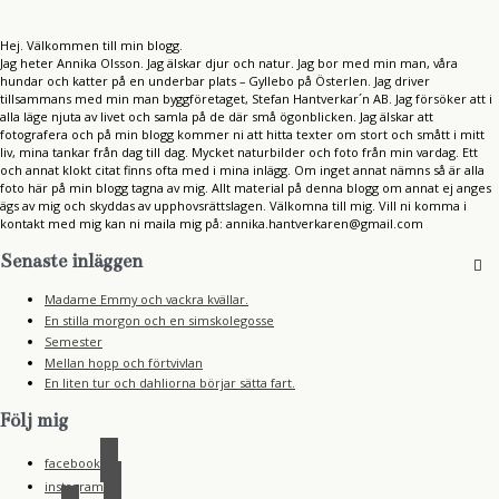
Hej. Välkommen till min blogg.
Jag heter Annika Olsson. Jag älskar djur och natur. Jag bor med min man, våra
hundar och katter på en underbar plats – Gyllebo på Österlen. Jag driver
tillsammans med min man byggföretaget, Stefan Hantverkar´n AB. Jag försöker att i
alla läge njuta av livet och samla på de där små ögonblicken. Jag älskar att
fotografera och på min blogg kommer ni att hitta texter om stort och smått i mitt
liv, mina tankar från dag till dag. Mycket naturbilder och foto från min vardag. Ett
och annat klokt citat finns ofta med i mina inlägg. Om inget annat nämns så är alla
foto här på min blogg tagna av mig. Allt material på denna blogg om annat ej anges
ägs av mig och skyddas av upphovsrättslagen. Välkomna till mig. Vill ni komma i
kontakt med mig kan ni maila mig på: annika.hantverkaren@gmail.com
Senaste inläggen
Madame Emmy och vackra kvällar.
En stilla morgon och en simskolegosse
Semester
Mellan hopp och förtvivlan
En liten tur och dahliorna börjar sätta fart.
Följ mig
facebook
instagram