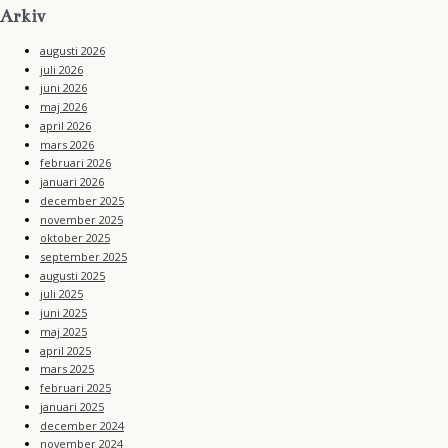
t
s
Arkiv
o
a
o
g
k
augusti 2026
r
a
juli 2026
m
juni 2026
maj 2026
april 2026
mars 2026
februari 2026
januari 2026
december 2025
november 2025
oktober 2025
september 2025
augusti 2025
juli 2025
juni 2025
maj 2025
april 2025
mars 2025
februari 2025
januari 2025
december 2024
november 2024