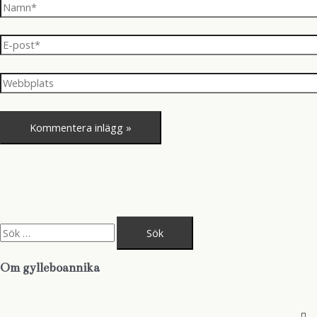
Namn*
E-
post*
Webbplats
S
ö
k
e
Om gylleboannika
f
t
e
r
: