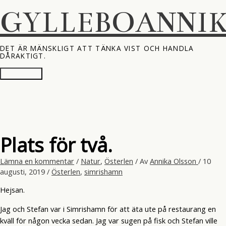
Hoppa
GYLLEBOANNI
till
innehåll
DET ÄR MÄNSKLIGT ATT TÄNKA VIST OCH HANDLA
DÅRAKTIGT.
Huvudmeny
Plats för två.
Lämna en kommentar
/
Natur
,
Österlen
/ Av
Annika Olsson
/
10
augusti, 2019
/
Österlen
,
simrishamn
Hejsan.
Jag och Stefan var i Simrishamn för att äta ute på restaurang en
kväll för någon vecka sedan. Jag var sugen på fisk och Stefan ville