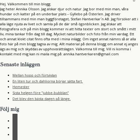
Hej. Välkommen till min blogg.
Jag heter Annika Olsson. Jag älskar djur och natur. Jag bor med min man, våra
hundar och katter på en underbar plats – Gyllebo på Österlen. Jag driver
tillsammans med min man byggföretaget, Stefan Hantverkar´n AB. Jag försöker att i
alla läge njuta av livet och samla på de där små ögonblicken. Jag älskar att
fotografera och på min blogg kommer ni att hitta texter om stort och smått i mitt
liv, mina tankar från dag till dag. Mycket naturbilder och foto från min vardag. Ett
och annat klokt citat finns ofta med i mina inlägg. Om inget annat nämns så är alla
foto här på min blogg tagna av mig. Allt material på denna blogg om annat ej anges
ägs av mig och skyddas av upphovsrättslagen. Välkomna till mig. Vill ni komma i
kontakt med mig kan ni maila mig på: annika.hantverkaren@gmail.com
Senaste inläggen
Mellan hopp och förtvivlan
En liten tur och dahliorna börjar sätta fart.
Hemester
Sista helgen före ”jubbe-bubblan”
Det blev den bästa dagen på länge.
Följ mig
f
a
i
c
n
r
e
s
s
b