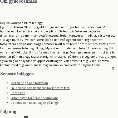
Om gylleboannika
Hej. Välkommen till min blogg.
Jag heter Annika Olsson. Jag älskar djur och natur. Jag bor med min man, våra
hundar och katter på en underbar plats – Gyllebo på Österlen. Jag driver
tillsammans med min man byggföretaget, Stefan Hantverkar´n AB. Jag försöker att i
alla läge njuta av livet och samla på de där små ögonblicken. Jag älskar att
fotografera och på min blogg kommer ni att hitta texter om stort och smått i mitt
liv, mina tankar från dag till dag. Mycket naturbilder och foto från min vardag. Ett
och annat klokt citat finns ofta med i mina inlägg. Om inget annat nämns så är alla
foto här på min blogg tagna av mig. Allt material på denna blogg om annat ej anges
ägs av mig och skyddas av upphovsrättslagen. Välkomna till mig. Vill ni komma i
kontakt med mig kan ni maila mig på: annika.hantverkaren@gmail.com
Senaste inläggen
Mellan hopp och förtvivlan
En liten tur och dahliorna börjar sätta fart.
Hemester
Sista helgen före ”jubbe-bubblan”
Det blev den bästa dagen på länge.
Följ mig