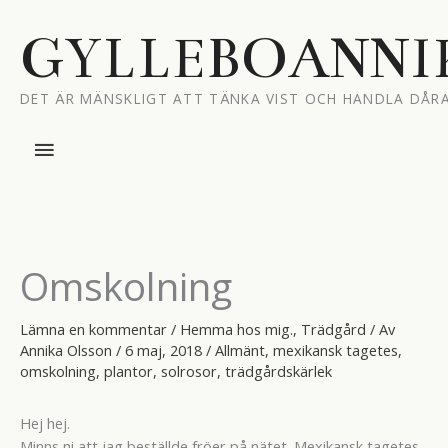
Hoppa
till
GYLLEBOANNI
innehåll
DET ÄR MÄNSKLIGT ATT TÄNKA VIST OCH HANDLA DÅRA
Huvudmeny
Omskolning
Lämna en kommentar
/
Hemma hos mig.
,
Trädgård
/ Av
Annika Olsson
/
6 maj, 2018
/
Allmänt
,
mexikansk tagetes
,
omskolning
,
plantor
,
solrosor
,
trädgårdskärlek
Hej hej.
Minns ni att jag beställde fröer på nätet. Mexikansk tagetes