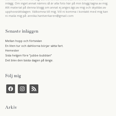
inlägg. Om inget annat nämns så är alla foto här på min blogg tagna av mig.
Allt material på denna blogg om annat ej anges ägs av mig och skyddas av
upphovsrättslagen. Välkomna till mig. Vill ni komma i kontakt med mig kan
ni maila mig på: annika.hantverkaren@gmail.com
Senaste inläggen
Mellan hopp och förtvivlan
En liten tur och dahliorna börjar sätta fart.
Hemester
Sista helgen före ”jubbe-bubblan”
Det blev den bästa dagen på länge.
Följ mig
f
i
r
a
n
s
c
s
s
e
t
b
a
Arkiv
o
g
o
r
k
a