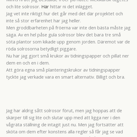
och lite solrosor.
Här
hittar ni det inlägget.
Jag vet inte riktigt hur det går med det där projektet och
inte så stor erfarenhet har jag heller.
Men groddbarheten på fröerna var inte den bästa måste jag
säga. Av en hel påse gula solrosor blev det bara tre små
söta plantor som kikade upp genom jorden. Däremot var de
röda solrosorna betydligt piggare.
Nu har jag gjort små krukor av tidningspapper och pillat ner
dem en och en i dem.
Att göra egna små planteringskrukor av tidningspapper
tyckte jag verkade vara en smart alternativ. Billigt och bra.
Jag har aldrig sått solrosor förut, men jag hoppas att de
skärper till sig lite och slutar upp med att ligga ner i den
vågräta ställning de intagit just nu. Men jag fortsätter att
sköta om dem efter konstens alla regler så får jag se vad