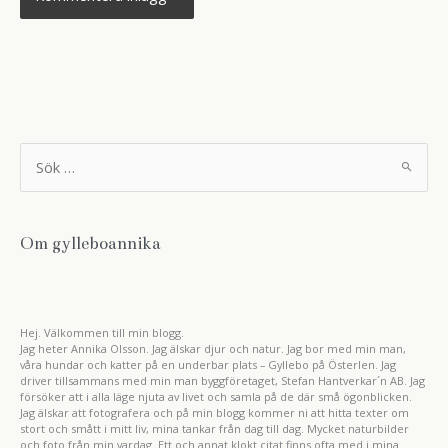
S
ö
k
e
f
t
Om gylleboannika
e
r
:
Hej. Välkommen till min blogg.
Jag heter Annika Olsson. Jag älskar djur och natur. Jag bor med min man,
våra hundar och katter på en underbar plats – Gyllebo på Österlen. Jag
driver tillsammans med min man byggföretaget, Stefan Hantverkar´n AB. Jag
försöker att i alla läge njuta av livet och samla på de där små ögonblicken.
Jag älskar att fotografera och på min blogg kommer ni att hitta texter om
stort och smått i mitt liv, mina tankar från dag till dag. Mycket naturbilder
och foto från min vardag. Ett och annat klokt citat finns ofta med i mina