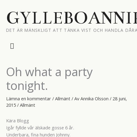
Hoppa
till
GYLLEBOANNI
innehåll
DET ÄR MÄNSKLIGT ATT TÄNKA VIST OCH HANDLA DÅRA
Huvudmeny
Oh what a party
tonight.
Lämna en kommentar
/
Allmänt
/ Av
Annika Olsson
/
28 juni,
2015
/
Allmänt
Kära Blogg
Igår fyllde vår älskade gosse 6 år.
Underbara, fina hunden Johnny.