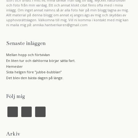
stort och smått i mitt liv, mina tankar från dag till dag. Mycket naturbilder
och foto från min vardag. Ett och annat klokt citat finns ofta med i mina
inlägg. Om inget annat nämns så är alla foto här på min blogg tagna av mig.
Allt material på denna blogg om annat ej anges ägs av mig och skyddas av
upphovsrättslagen. Välkomna till mig. Vill ni komma i kontakt med mig kan
ni maila mig på: annika.hantverkaren@gmail.com
Senaste inläggen
Mellan hopp och förtvivlan
En liten tur och dahliorna börjar sätta fart.
Hemester
Sista helgen före ”jubbe-bubblan”
Det blev den bästa dagen på länge.
Följ mig
f
i
r
a
n
s
c
s
s
e
t
b
a
Arkiv
o
g