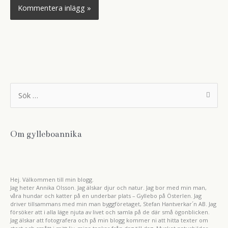
S
ö
k
e
f
t
Om gylleboannika
e
r
:
Hej. Välkommen till min blogg.
Jag heter Annika Olsson. Jag älskar djur och natur. Jag bor med min man,
våra hundar och katter på en underbar plats – Gyllebo på Österlen. Jag
driver tillsammans med min man byggföretaget, Stefan Hantverkar´n AB. Jag
försöker att i alla läge njuta av livet och samla på de där små ögonblicken.
Jag älskar att fotografera och på min blogg kommer ni att hitta texter om