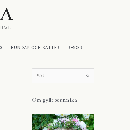
KA
TIGT.
G
HUNDAR OCH KATTER
RESOR
S
ö
k
e
f
t
Om gylleboannika
e
r
: