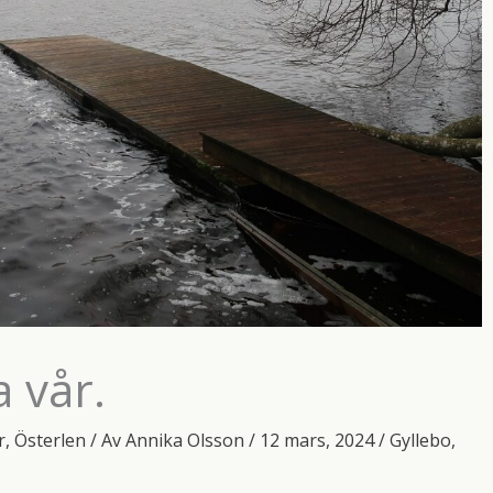
a vår.
r
,
Österlen
/ Av
Annika Olsson
/
12 mars, 2024
/
Gyllebo
,