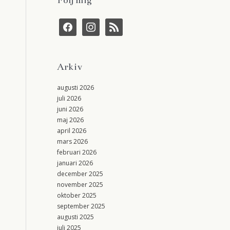
f
i
r
a
n
s
c
s
s
e
t
b
a
Arkiv
o
g
o
r
k
a
augusti 2026
m
juli 2026
juni 2026
maj 2026
april 2026
mars 2026
februari 2026
januari 2026
december 2025
november 2025
oktober 2025
september 2025
augusti 2025
juli 2025