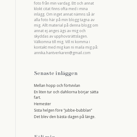
foto från min vardag. Ett och annat
klokt citat finns ofta med i mina
inlägg. Om inget annat nämns så är
alla foto här på min blogg tagna av
mig. Allt material på denna blogg om
annat ej anges ägs av mig och
skyddas av upphovsrättslagen.
Välkomna till mig. Vill ni komma i
kontakt med mig kan ni maila mig på:
annika.hantverkaren@gmail.com
Senaste inläggen
Mellan hopp och förtvivlan
En liten tur och dahliorna börjar sätta
fart.
Hemester
Sista helgen före ”jubbe-bubblan”
Det blev den bästa dagen på länge.
Följ mig