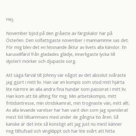
Hej.
November bjöd på den gråaste av färgskalor här på
Österlen. Den solfattigaste november i mannaminne sas det.
För mig blev det en hissnande åktur av livets alla känslor. En
karusellfärd från gladades glädje, innerligaste lycka till
dystert mörker och djupaste sorg.
Att säga farväl till Johnny var något av det absolut svåraste
jag gjort i mitt liv. Han var en kompis som stod mitt hjärta
lite närmre än alla andra fina hundar som passerat i mitt liv.
Han kom att bli allting för mig. Min arbetskompis, mitt
fritidsintresse, min stridskamrat, min trognaste vän, mitt allt.
Av alla levande varelser har han varit den som jag spenderat
mest tid tillsammans med under de gångna tio åren. Så
kanske är det inte så konstigt att jag just nu mest känner
mig tilltufsad och vingklippt och har lite svårt att hitta