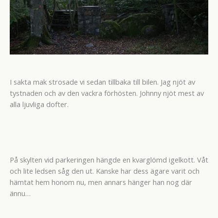
I sakta mak strosade vi sedan tillbaka till bilen. Jag njöt av
tystnaden och av den vackra förhösten. Johnny njöt mest av
alla ljuvliga dofter.
På skylten vid parkeringen hängde en kvarglömd igelkott. Våt
och lite ledsen såg den ut. Kanske har dess ägare varit och
hämtat hem honom nu, men annars hänger han nog där
ännu…