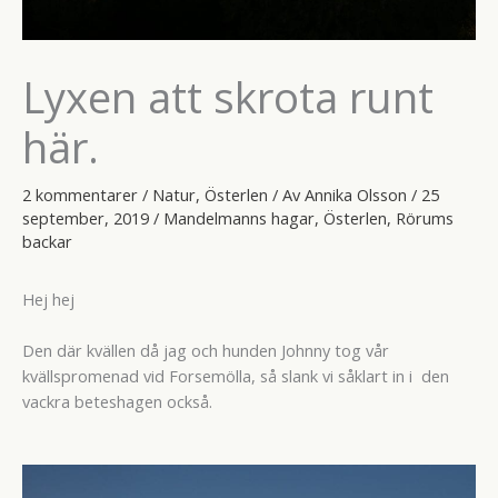
Lyxen att skrota runt
här.
2 kommentarer
/
Natur
,
Österlen
/ Av
Annika Olsson
/
25
september, 2019
/
Mandelmanns hagar
,
Österlen
,
Rörums
backar
Hej hej
Den där kvällen då jag och hunden Johnny tog vår
kvällspromenad vid Forsemölla, så slank vi såklart in i den
vackra beteshagen också.