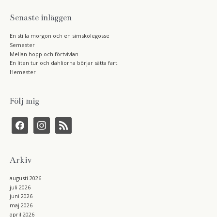
Senaste inläggen
En stilla morgon och en simskolegosse
Semester
Mellan hopp och förtvivlan
En liten tur och dahliorna börjar sätta fart.
Hemester
Följ mig
f
i
r
a
n
s
c
s
s
e
t
b
a
Arkiv
o
g
o
r
k
a
augusti 2026
m
juli 2026
juni 2026
maj 2026
april 2026