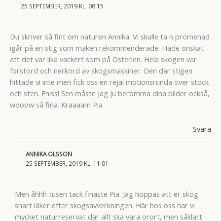
25 SEPTEMBER, 2019 KL. 08:15
Du skriver så fint om naturen Annika. Vi skulle ta n promenad
igår på en stig som maken rekommenderade. Hade önskat
att det var lika vackert som på Österlen. Hela skogen var
förstörd och nerkörd av skogsmaskiner. Den där stigen
hittade vi inte men fick oss en rejäl motionsrunda över stock
och sten. Fniss! Sen måste jag ju berömma dina bilder också,
wooow så fina. Kraaaam Pia
Svara
ANNIKA OLSSON
25 SEPTEMBER, 2019 KL. 11:01
Men åhhh tusen tack finaste Pia. Jag hoppas att er skog
snart läker efter skogsavverkningen. Här hos oss har vi
mycket naturreservat där allt ska vara orört, men såklart