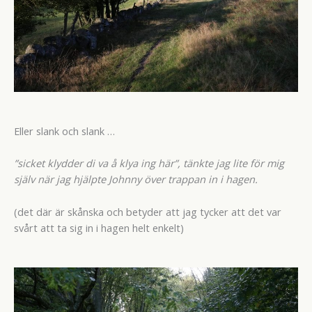
Eller slank och slank …
”sicket klydder di va å klya ing här”, tänkte jag lite för mig
själv när jag hjälpte Johnny över trappan in i hagen.
(det där är skånska och betyder att jag tycker att det var
svårt att ta sig in i hagen helt enkelt)