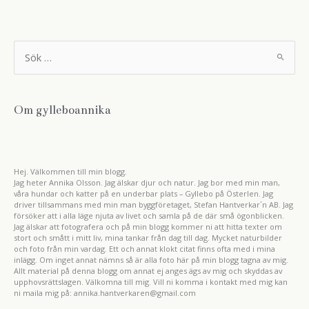
S
ö
k
e
f
t
Om gylleboannika
e
r
:
Hej. Välkommen till min blogg.
Jag heter Annika Olsson. Jag älskar djur och natur. Jag bor med min man,
våra hundar och katter på en underbar plats – Gyllebo på Österlen. Jag
driver tillsammans med min man byggföretaget, Stefan Hantverkar´n AB. Jag
försöker att i alla läge njuta av livet och samla på de där små ögonblicken.
Jag älskar att fotografera och på min blogg kommer ni att hitta texter om
stort och smått i mitt liv, mina tankar från dag till dag. Mycket naturbilder
och foto från min vardag. Ett och annat klokt citat finns ofta med i mina
inlägg. Om inget annat nämns så är alla foto här på min blogg tagna av mig.
Allt material på denna blogg om annat ej anges ägs av mig och skyddas av
upphovsrättslagen. Välkomna till mig. Vill ni komma i kontakt med mig kan
ni maila mig på: annika.hantverkaren@gmail.com