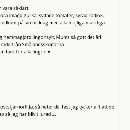
 vara såklart.
göra inlagd gurka, syltade tomater, syrad rödlök,
uldkant på sin middag med alla möjliga märkliga
ig hemmagjord lingonsylt. Mums så gott det är!
rterade från Smålandsskogarna.
n tack för alla lingon ♥
tstjärnor!!! Ja, så heter de, fast jag tycker allt att de
p så jag har blivit lurad ….