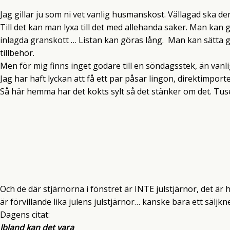
Jag gillar ju som ni vet vanlig husmanskost. Vällagad ska den
Till det kan man lyxa till det med allehanda saker. Man kan 
inlagda granskott … Listan kan göras lång. Man kan sätta g
tillbehör.
Men för mig finns inget godare till en söndagsstek, än vanl
Jag har haft lyckan att få ett par påsar lingon, direktimpo
Så här hemma har det kokts sylt så det stänker om det. Tuse
Och de där stjärnorna i fönstret är INTE julstjärnor, det är hös
är förvillande lika julens julstjärnor… kanske bara ett säljkne
Dagens citat:
Ibland kan det vara