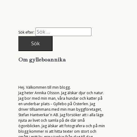
Sök efter:
Om gylleboannika
Hej. Välkommen till min blogg.
Jag heter Annika Olsson. Jag älskar djur och natur.
Jag bor med min man, våra hundar och katter på
en underbar plats – Gyllebo på Österlen. Jag
driver tillsammans med min man byggföretaget,
Stefan Hantverkar´n AB. Jag försöker att i alla läge
njuta av livet och samla på de där små
ögonblicken. Jag älskar att fotografera och på min
blogg kommer ni att hitta texter om stort och
smått i mitt liv, mina tankar från dag till dag.