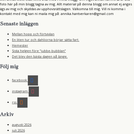
foto här på min blogg tagna av mig. Allt material på denna blogg om annat ej anges
ägs av mig och skyddas av upphovsrättslagen. Välkomna till mig. Vill ni komma i
kontakt med mig kan ni maila mig på: annika.hantverkaren@gmail.com
Senaste inläggen
Mellan hopp och förtvivlan
En liten tur och dahliorna börjar sätta fart.
Hemester
Sista helgen före ”jubbe-bubblan”
Det blev den bästa dagen på länge.
Följ mig
facebook
instagram
rss
Arkiv
augusti 2026
juli 2026