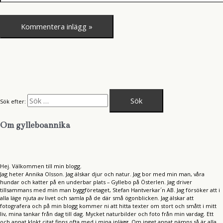
Sök efter:
Om gylleboannika
Hej. Välkommen till min blogg.
Jag heter Annika Olsson. Jag älskar djur och natur. Jag bor med min man, våra
hundar och katter på en underbar plats – Gyllebo på Österlen. Jag driver
tillsammans med min man byggföretaget, Stefan Hantverkar´n AB. Jag försöker att i
alla läge njuta av livet och samla på de där små ögonblicken. Jag älskar att
fotografera och på min blogg kommer ni att hitta texter om stort och smått i mitt
liv, mina tankar från dag till dag. Mycket naturbilder och foto från min vardag. Ett
och annat klokt citat finns ofta med i mina inlägg. Om inget annat nämns så är alla