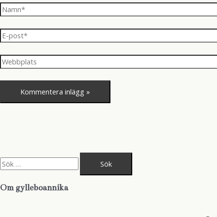
Namn*
E-
post*
Webbplats
S
ö
k
e
Om gylleboannika
f
t
e
r