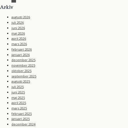
s
b
t
s
Arkiv
o
a
o
g
k
augusti 2026
r
a
juli 2026
m
juni 2026
maj 2026
april 2026
mars 2026
februari 2026
januari 2026
december 2025
november 2025
oktober 2025
september 2025
augusti 2025
juli 2025
juni 2025
maj 2025
april 2025
mars 2025
februari 2025
januari 2025
december 2024