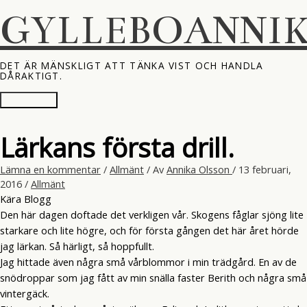
Hoppa
GYLLEBOANNI
till
innehåll
DET ÄR MÄNSKLIGT ATT TÄNKA VIST OCH HANDLA
DÅRAKTIGT.
Huvudmeny
Lärkans första drill.
Lämna en kommentar
/
Allmänt
/ Av
Annika Olsson
/
13 februari,
2016
/
Allmänt
Kära Blogg
Den här dagen doftade det verkligen vår. Skogens fåglar sjöng lite
starkare och lite högre, och för första gången det här året hörde
jag lärkan. Så härligt, så hoppfullt.
Jag hittade även några små vårblommor i min trädgård. En av de
snödroppar som jag fått av min snälla faster Berith och några små
vintergäck.