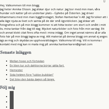
:
Hej. Välkommen till min blogg.
Jag heter Annika Olsson. Jag älskar djur och natur. Jag bor med min man, våra
hundar och katter på en underbar plats – Gyllebo på Österlen. Jag driver
tillsammans med min man byggföretaget, Stefan Hantverkar´n AB. Jag försöker att i
alla läge njuta av livet och samla på de där små ögonblicken. Jag älskar att
fotografera och på min blogg kommer ni att hitta texter om stort och smått i mitt
liv, mina tankar från dag till dag. Mycket naturbilder och foto från min vardag. Ett
och annat klokt citat finns ofta med i mina inlägg. Om inget annat nämns så är alla
foto här på min blogg tagna av mig. Allt material på denna blogg om annat ej anges
ägs av mig och skyddas av upphovsrättslagen. Välkomna till mig. Vill ni komma i
kontakt med mig kan ni maila mig på: annika.hantverkaren@gmail.com
Senaste inläggen
Mellan hopp och förtvivlan
En liten tur och dahliorna börjar sätta fart.
Hemester
Sista helgen före ”jubbe-bubblan”
Det blev den bästa dagen på länge.
Följ mig
f
a
i
c
n
r
e
s