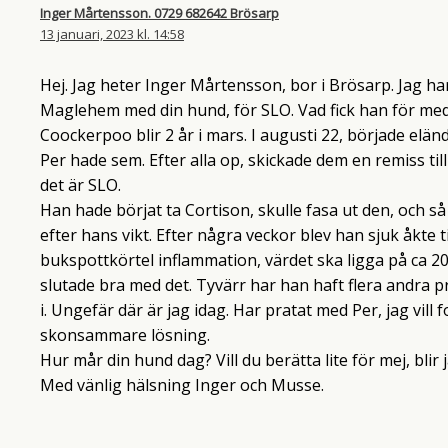
Inger Mårtensson. 0729 682642 Brösarp
13 januari, 2023 kl. 14:58
Hej. Jag heter Inger Mårtensson, bor i Brösarp. Jag har 
Maglehem med din hund, för SLO. Vad fick han för medic
Coockerpoo blir 2 år i mars. I augusti 22, började elände
Per hade sem. Efter alla op, skickade dem en remiss ti
det är SLO.
Han hade börjat ta Cortison, skulle fasa ut den, och s
efter hans vikt. Efter några veckor blev han sjuk åkte 
bukspottkörtel inflammation, värdet ska ligga på ca 20
slutade bra med det. Tyvärr har han haft flera andra
i. Ungefär där är jag idag. Har pratat med Per, jag vill
skonsammare lösning.
Hur mår din hund dag? Vill du berätta lite för mej, blir 
Med vänlig hälsning Inger och Musse.