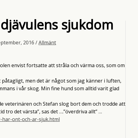
n djävulens sjukdom
eptember, 2016
/
Allmänt
solen envist fortsatte att stråla och värma oss, som om
et påtagligt, men det är något som jag känner i luften,
mmans i vår skog. Min fine hund som alltid varit glad
de veterinären och Stefan slog bort dem och trodde att
 tro det värsta”, sas det ….”överdriva allt” …
y-har-ont-och-ar-sjuk.html