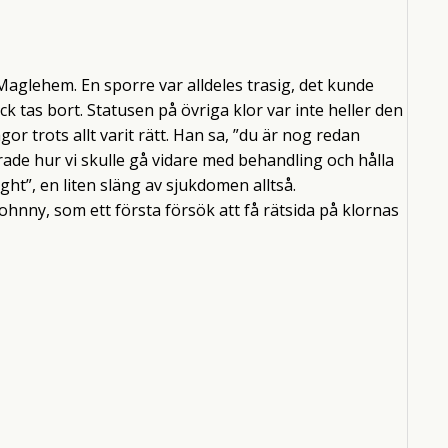
 Maglehem. En sporre var alldeles trasig, det kunde
ck tas bort. Statusen på övriga klor var inte heller den
or trots allt varit rätt. Han sa, ”du är nog redan
erade hur vi skulle gå vidare med behandling och hålla
ght”, en liten släng av sjukdomen alltså.
 Johnny, som ett första försök att få rätsida på klornas