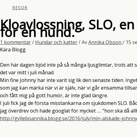
RESOR
Kloavlossning, SLO, e
för en hund.
1 kommentar
/
Hundar och katter
/ Av
Annika Olsson
/
15 s
Kära Blogg
Den här dagen bjöd inte på så många ljusglimtar, trots att 
det var mitt i juli månad.
Min fine Johnny har inte varit sig lik den senaste tiden. Ing
som jag kan märka när vi är själv, när vi går ensamma tillsa
och fått mig på gott humör, är inte glad längre.
I juli fick jag de första misstankarna om sjukdomen SLO. Bå
jag överdrev och hade googlat för mycket …. ”hon ska då alltid
http://gylleboannika.blogg.se/2016/july/min-alskade-johnn