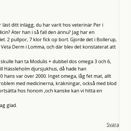
läst ditt inlägg, du har varit hos veterinär Per i
in? Äter han i så fall den ännu? Jag har en
t. 2 pullpor, 7 klor fick op bort. Gjorde det i Bollerup,
ll Veta Derm i Lomma, och där blev det konstaterat att
å skulle han ta Modulis + dubbel dos omega 3 och 6,
till Hässleholm djursjukhus, då hade han
0 hans var över 2000. Inget omega, låg fet mat, allt
 problem med medicinerna, kräkningar, också med blod
 fortsätta hos honom ,och kanske kan vi hitta en
jag glad.
Svara