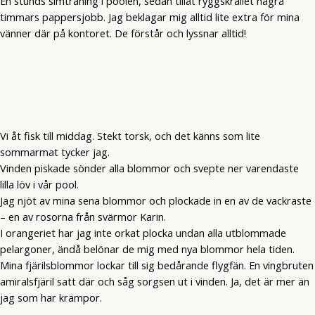
En stunds simträning i poolen, sedan tillät ryggskrället några
timmars pappersjobb. Jag beklagar mig alltid lite extra för mina
vänner där på kontoret. De förstår och lyssnar alltid!
Vi åt fisk till middag. Stekt torsk, och det känns som lite
sommarmat tycker jag.
Vinden piskade sönder alla blommor och svepte ner varendaste
lilla löv i vår pool.
Jag njöt av mina sena blommor och plockade in en av de vackraste
– en av rosorna från svärmor Karin.
I orangeriet har jag inte orkat plocka undan alla utblommade
pelargoner, ändå belönar de mig med nya blommor hela tiden.
Mina fjärilsblommor lockar till sig bedårande flygfän. En vingbruten
amiralsfjäril satt där och såg sorgsen ut i vinden. Ja, det är mer än
jag som har krämpor.