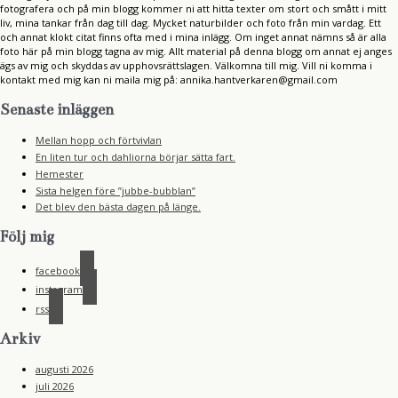
fotografera och på min blogg kommer ni att hitta texter om stort och smått i mitt
liv, mina tankar från dag till dag. Mycket naturbilder och foto från min vardag. Ett
och annat klokt citat finns ofta med i mina inlägg. Om inget annat nämns så är alla
foto här på min blogg tagna av mig. Allt material på denna blogg om annat ej anges
ägs av mig och skyddas av upphovsrättslagen. Välkomna till mig. Vill ni komma i
kontakt med mig kan ni maila mig på: annika.hantverkaren@gmail.com
Senaste inläggen
Mellan hopp och förtvivlan
En liten tur och dahliorna börjar sätta fart.
Hemester
Sista helgen före ”jubbe-bubblan”
Det blev den bästa dagen på länge.
Följ mig
facebook
instagram
rss
Arkiv
augusti 2026
juli 2026