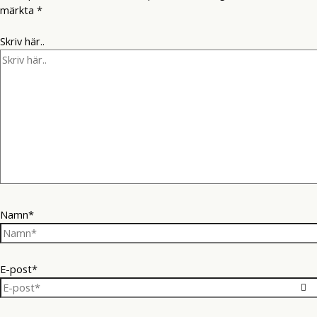
märkta
*
Skriv här..
Namn*
E-post*