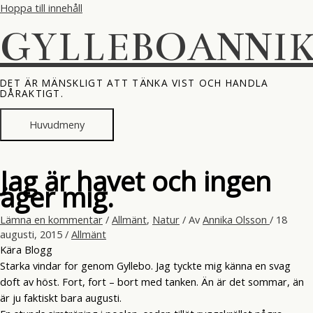
Hoppa till innehåll
GYLLEBOANNI
DET ÄR MÄNSKLIGT ATT TÄNKA VIST OCH HANDLA
DÅRAKTIGT.
Huvudmeny
Jag är havet och ingen
äger mig.
Lämna en kommentar
/
Allmänt
,
Natur
/ Av
Annika Olsson
/
18
augusti, 2015
/
Allmänt
Kära Blogg
Starka vindar for genom Gyllebo. Jag tyckte mig känna en svag
doft av höst. Fort, fort – bort med tanken. Än är det sommar, än
är ju faktiskt bara augusti.