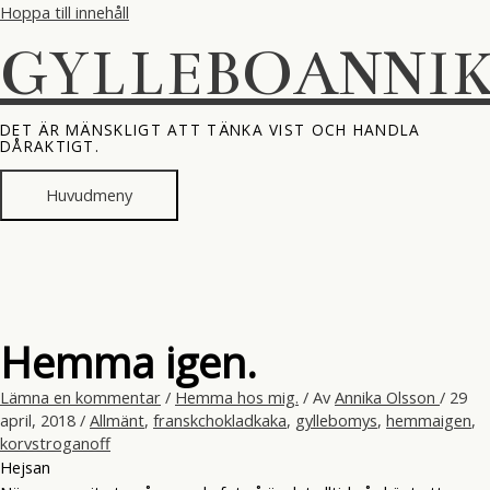
Hoppa till innehåll
GYLLEBOANNI
DET ÄR MÄNSKLIGT ATT TÄNKA VIST OCH HANDLA
DÅRAKTIGT.
Huvudmeny
Hemma igen.
Lämna en kommentar
/
Hemma hos mig.
/ Av
Annika Olsson
/
29
april, 2018
/
Allmänt
,
franskchokladkaka
,
gyllebomys
,
hemmaigen
,
korvstroganoff
Hejsan