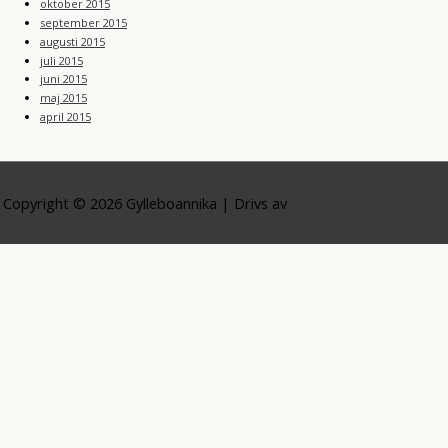
oktober 2015
september 2015
augusti 2015
juli 2015
juni 2015
maj 2015
april 2015
Copyright © 2026
Gylleboannika
| Drivs av
Astra WordPress-tema