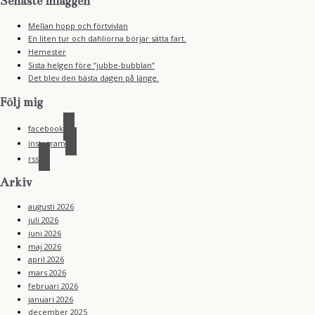
Senaste inläggen
Mellan hopp och förtvivlan
En liten tur och dahliorna börjar sätta fart.
Hemester
Sista helgen före ”jubbe-bubblan”
Det blev den bästa dagen på länge.
Följ mig
facebook
instagram
rss
Arkiv
augusti 2026
juli 2026
juni 2026
maj 2026
april 2026
mars 2026
februari 2026
januari 2026
december 2025