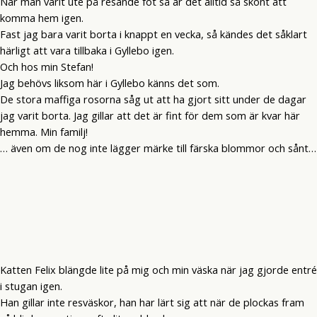
När man varit ute på resande fot så är det alltid så skönt att
komma hem igen.
Fast jag bara varit borta i knappt en vecka, så kändes det såklart
härligt att vara tillbaka i Gyllebo igen.
Och hos min Stefan!
Jag behövs liksom här i Gyllebo känns det som.
De stora maffiga rosorna såg ut att ha gjort sitt under de dagar
jag varit borta. Jag gillar att det är fint för dem som är kvar här
hemma. Min familj!
… även om de nog inte lägger märke till färska blommor och sånt…
Katten Felix blängde lite på mig och min väska när jag gjorde entré
i stugan igen.
Han gillar inte resväskor, han har lärt sig att när de plockas fram