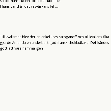
så blir hans rutiner ofta lite rubbade.
I hans värld är det resväskans fel ….
Till kvällsmat blev det en enkel korv stroganoff och till kvällens fika
gjorde Amanda en underbart god fransk chokladkaka. Det kändes
gott att vara hemma igen.