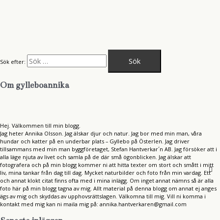
Sök efter:
Om gylleboannika
Hej. Välkommen till min blogg.
Jag heter Annika Olsson. Jag älskar djur och natur. Jag bor med min man, våra
hundar och katter på en underbar plats – Gyllebo på Österlen. Jag driver
tillsammans med min man byggföretaget, Stefan Hantverkar´n AB. Jag försöker att i
alla läge njuta av livet och samla på de där små ögonblicken. Jag älskar att
fotografera och på min blogg kommer ni att hitta texter om stort och smått i mitt
liv, mina tankar från dag till dag. Mycket naturbilder och foto från min vardag. Ett
och annat klokt citat finns ofta med i mina inlägg. Om inget annat nämns så är alla
foto här på min blogg tagna av mig. Allt material på denna blogg om annat ej anges
ägs av mig och skyddas av upphovsrättslagen. Välkomna till mig. Vill ni komma i
kontakt med mig kan ni maila mig på: annika.hantverkaren@gmail.com