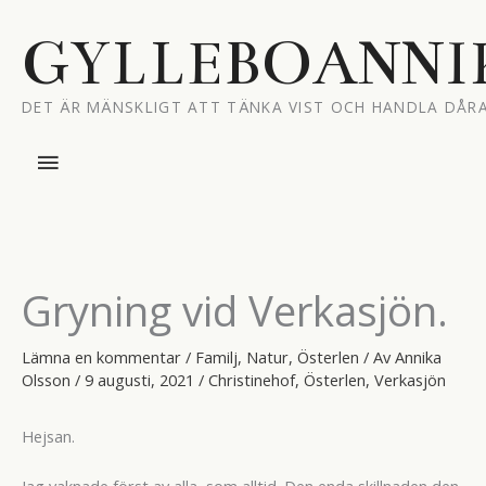
Hoppa
till
GYLLEBOANNI
innehåll
DET ÄR MÄNSKLIGT ATT TÄNKA VIST OCH HANDLA DÅRA
Huvudmeny
Gryning vid Verkasjön.
Lämna en kommentar
/
Familj
,
Natur
,
Österlen
/ Av
Annika
Olsson
/
9 augusti, 2021
/
Christinehof
,
Österlen
,
Verkasjön
Hejsan.
Jag vaknade först av alla, som alltid. Den enda skillnaden den