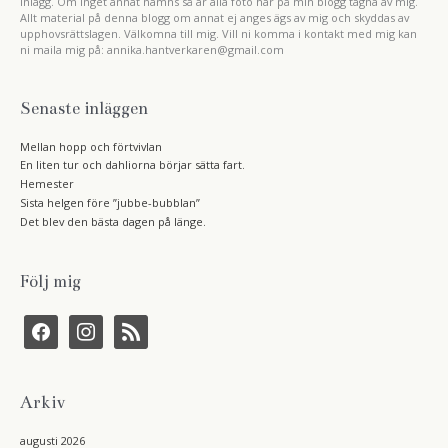
inlägg. Om inget annat nämns så är alla foto här på min blogg tagna av mig.
Allt material på denna blogg om annat ej anges ägs av mig och skyddas av
upphovsrättslagen. Välkomna till mig. Vill ni komma i kontakt med mig kan
ni maila mig på: annika.hantverkaren@gmail.com
Senaste inläggen
Mellan hopp och förtvivlan
En liten tur och dahliorna börjar sätta fart.
Hemester
Sista helgen före ”jubbe-bubblan”
Det blev den bästa dagen på länge.
Följ mig
f
i
r
a
n
s
c
s
s
e
t
b
a
Arkiv
o
g
o
r
k
a
augusti 2026