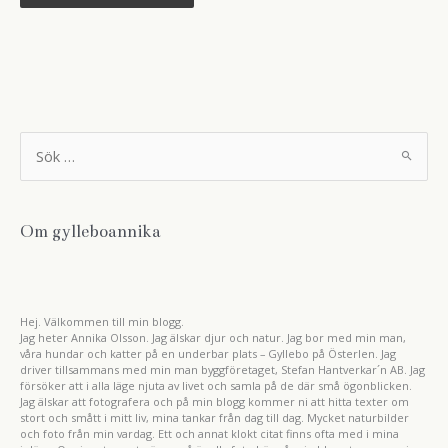
S
ö
k
e
f
t
Om gylleboannika
e
r
:
Hej. Välkommen till min blogg.
Jag heter Annika Olsson. Jag älskar djur och natur. Jag bor med min man,
våra hundar och katter på en underbar plats – Gyllebo på Österlen. Jag
driver tillsammans med min man byggföretaget, Stefan Hantverkar´n AB. Jag
försöker att i alla läge njuta av livet och samla på de där små ögonblicken.
Jag älskar att fotografera och på min blogg kommer ni att hitta texter om
stort och smått i mitt liv, mina tankar från dag till dag. Mycket naturbilder
och foto från min vardag. Ett och annat klokt citat finns ofta med i mina