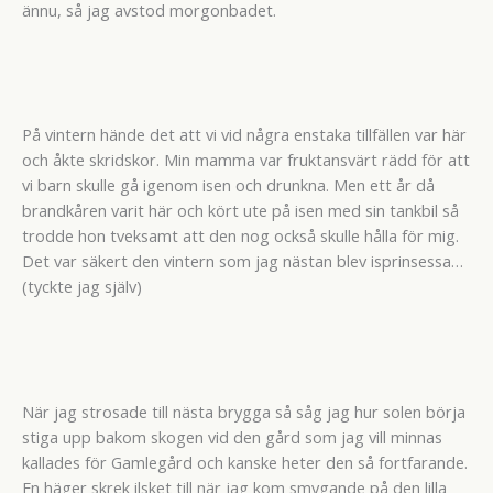
ännu, så jag avstod morgonbadet.
På vintern hände det att vi vid några enstaka tillfällen var här
och åkte skridskor. Min mamma var fruktansvärt rädd för att
vi barn skulle gå igenom isen och drunkna. Men ett år då
brandkåren varit här och kört ute på isen med sin tankbil så
trodde hon tveksamt att den nog också skulle hålla för mig.
Det var säkert den vintern som jag nästan blev isprinsessa…
(tyckte jag själv)
När jag strosade till nästa brygga så såg jag hur solen börja
stiga upp bakom skogen vid den gård som jag vill minnas
kallades för Gamlegård och kanske heter den så fortfarande.
En häger skrek ilsket till när jag kom smygande på den lilla