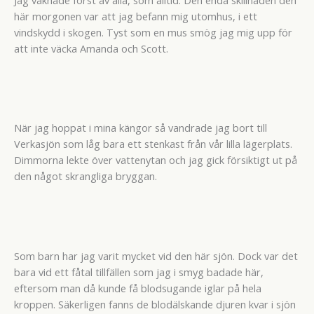
här morgonen var att jag befann mig utomhus, i ett
vindskydd i skogen. Tyst som en mus smög jag mig upp för
att inte väcka Amanda och Scott.
När jag hoppat i mina kängor så vandrade jag bort till
Verkasjön som låg bara ett stenkast från vår lilla lägerplats.
Dimmorna lekte över vattenytan och jag gick försiktigt ut på
den något skrangliga bryggan.
Som barn har jag varit mycket vid den här sjön. Dock var det
bara vid ett fåtal tillfällen som jag i smyg badade här,
eftersom man då kunde få blodsugande iglar på hela
kroppen. Säkerligen fanns de blodälskande djuren kvar i sjön