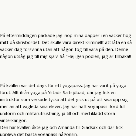
På eftermiddagen packade jag ihop mina papper i en vacker hög
mitt på skrivbordet. Det skulle vara direkt kriminellt att låta en så
vacker dag försvinna utan att någon tog till vara på den. Denne
någon utsåg jag till mig själv. Så ”Hej igen poolen, jag är tillbaka!!
På kvällen var det dags för ett yogapass. Jag har varit på yoga
förut. Allt ifrån yoga på Ystads Saltsjöbad, där jag fick en
instruktör som verkade tycka att det gick ut på att visa upp sig
mer än att vägleda sina elever. Jag har haft yogapass iförd full
uniform och militärutrustning, ja till och med iklädd stora
vinterkängor.
Den här kvällen åkte jag och Amanda till Gladsax och där fick
uppleva det bästa yogapass någonsin.