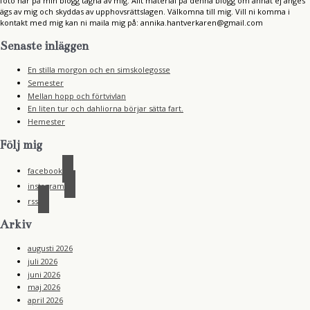
foto här på min blogg tagna av mig. Allt material på denna blogg om annat ej anges
ägs av mig och skyddas av upphovsrättslagen. Välkomna till mig. Vill ni komma i
kontakt med mig kan ni maila mig på: annika.hantverkaren@gmail.com
Senaste inläggen
En stilla morgon och en simskolegosse
Semester
Mellan hopp och förtvivlan
En liten tur och dahliorna börjar sätta fart.
Hemester
Följ mig
facebook
instagram
rss
Arkiv
augusti 2026
juli 2026
juni 2026
maj 2026
april 2026