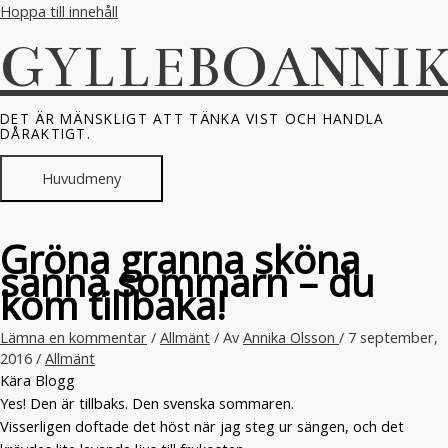
Hoppa till innehåll
GYLLEBOANNI
DET ÄR MÄNSKLIGT ATT TÄNKA VIST OCH HANDLA
DÅRAKTIGT.
Huvudmeny
Gröna granna sköna
sanna sommarn – du
kom tillbaka!
Lämna en kommentar
/
Allmänt
/ Av
Annika Olsson
/
7 september,
2016
/
Allmänt
Kära Blogg
Yes! Den är tillbaks. Den svenska sommaren.
Visserligen doftade det höst när jag steg ur sängen, och det