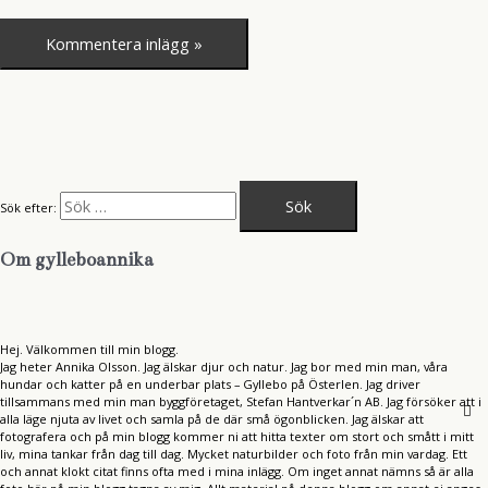
Sök efter:
Om gylleboannika
Hej. Välkommen till min blogg.
Jag heter Annika Olsson. Jag älskar djur och natur. Jag bor med min man, våra
hundar och katter på en underbar plats – Gyllebo på Österlen. Jag driver
tillsammans med min man byggföretaget, Stefan Hantverkar´n AB. Jag försöker att i
alla läge njuta av livet och samla på de där små ögonblicken. Jag älskar att
fotografera och på min blogg kommer ni att hitta texter om stort och smått i mitt
liv, mina tankar från dag till dag. Mycket naturbilder och foto från min vardag. Ett
och annat klokt citat finns ofta med i mina inlägg. Om inget annat nämns så är alla