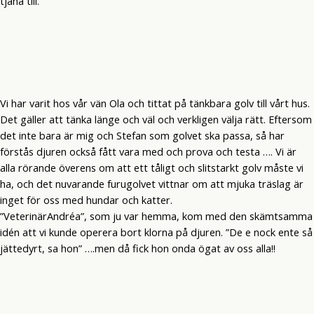
tjäna till.
Vi har varit hos vår vän Ola och tittat på tänkbara golv till vårt hus.
Det gäller att tänka länge och väl och verkligen välja rätt. Eftersom
det inte bara är mig och Stefan som golvet ska passa, så har
förstås djuren också fått vara med och prova och testa …. Vi är
alla rörande överens om att ett tåligt och slitstarkt golv måste vi
ha, och det nuvarande furugolvet vittnar om att mjuka träslag är
inget för oss med hundar och katter.
”VeterinärAndréa”, som ju var hemma, kom med den skämtsamma
idén att vi kunde operera bort klorna på djuren. ”De e nock ente så
jättedyrt, sa hon” ….men då fick hon onda ögat av oss alla!!