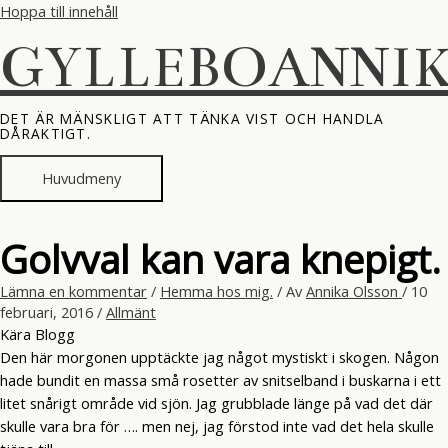
Hoppa till innehåll
GYLLEBOANNI
DET ÄR MÄNSKLIGT ATT TÄNKA VIST OCH HANDLA
DÅRAKTIGT.
Huvudmeny
Golvval kan vara knepigt.
Lämna en kommentar
/
Hemma hos mig.
/ Av
Annika Olsson
/
10
februari, 2016
/
Allmänt
Kära Blogg
Den här morgonen upptäckte jag något mystiskt i skogen. Någon
hade bundit en massa små rosetter av snitselband i buskarna i ett
litet snårigt område vid sjön. Jag grubblade länge på vad det där
skulle vara bra för …. men nej, jag förstod inte vad det hela skulle