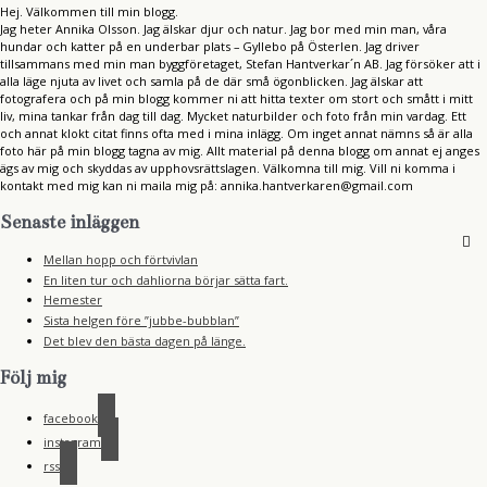
Hej. Välkommen till min blogg.
Jag heter Annika Olsson. Jag älskar djur och natur. Jag bor med min man, våra
hundar och katter på en underbar plats – Gyllebo på Österlen. Jag driver
tillsammans med min man byggföretaget, Stefan Hantverkar´n AB. Jag försöker att i
alla läge njuta av livet och samla på de där små ögonblicken. Jag älskar att
fotografera och på min blogg kommer ni att hitta texter om stort och smått i mitt
liv, mina tankar från dag till dag. Mycket naturbilder och foto från min vardag. Ett
och annat klokt citat finns ofta med i mina inlägg. Om inget annat nämns så är alla
foto här på min blogg tagna av mig. Allt material på denna blogg om annat ej anges
ägs av mig och skyddas av upphovsrättslagen. Välkomna till mig. Vill ni komma i
kontakt med mig kan ni maila mig på: annika.hantverkaren@gmail.com
Senaste inläggen
Mellan hopp och förtvivlan
En liten tur och dahliorna börjar sätta fart.
Hemester
Sista helgen före ”jubbe-bubblan”
Det blev den bästa dagen på länge.
Följ mig
facebook
instagram
rss