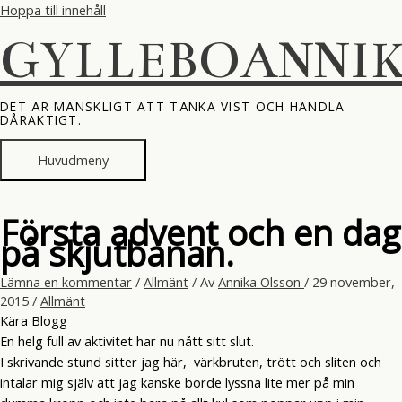
Hoppa till innehåll
GYLLEBOANNI
DET ÄR MÄNSKLIGT ATT TÄNKA VIST OCH HANDLA
DÅRAKTIGT.
Huvudmeny
Första advent och en dag
på skjutbanan.
Lämna en kommentar
/
Allmänt
/ Av
Annika Olsson
/
29 november,
2015
/
Allmänt
Kära Blogg
En helg full av aktivitet har nu nått sitt slut.
I skrivande stund sitter jag här, värkbruten, trött och sliten och
intalar mig själv att jag kanske borde lyssna lite mer på min