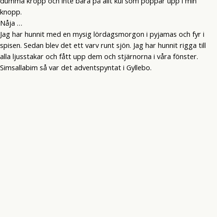
dumma kropp och inte bara på allt kul som poppar upp i min
knopp.
Nåja …
Jag har hunnit med en mysig lördagsmorgon i pyjamas och fyr i
spisen. Sedan blev det ett varv runt sjön. Jag har hunnit rigga till
alla ljusstakar och fått upp dem och stjärnorna i våra fönster.
Simsallabim så var det adventspyntat i Gyllebo.