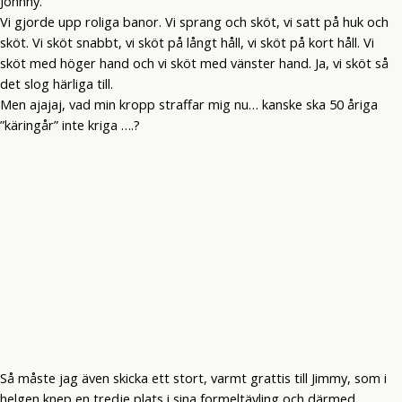
Johnny.
Vi gjorde upp roliga banor. Vi sprang och sköt, vi satt på huk och
sköt. Vi sköt snabbt, vi sköt på långt håll, vi sköt på kort håll. Vi
sköt med höger hand och vi sköt med vänster hand. Ja, vi sköt så
det slog härliga till.
Men ajajaj, vad min kropp straffar mig nu… kanske ska 50 åriga
”käringår” inte kriga ….?
Så måste jag även skicka ett stort, varmt grattis till Jimmy, som i
helgen knep en tredje plats i sina formeltävling och därmed