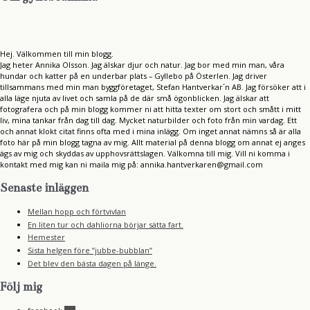
Hej. Välkommen till min blogg.
Jag heter Annika Olsson. Jag älskar djur och natur. Jag bor med min man, våra
hundar och katter på en underbar plats – Gyllebo på Österlen. Jag driver
tillsammans med min man byggföretaget, Stefan Hantverkar´n AB. Jag försöker att i
alla läge njuta av livet och samla på de där små ögonblicken. Jag älskar att
fotografera och på min blogg kommer ni att hitta texter om stort och smått i mitt
liv, mina tankar från dag till dag. Mycket naturbilder och foto från min vardag. Ett
och annat klokt citat finns ofta med i mina inlägg. Om inget annat nämns så är alla
foto här på min blogg tagna av mig. Allt material på denna blogg om annat ej anges
ägs av mig och skyddas av upphovsrättslagen. Välkomna till mig. Vill ni komma i
kontakt med mig kan ni maila mig på: annika.hantverkaren@gmail.com
Senaste inläggen
Mellan hopp och förtvivlan
En liten tur och dahliorna börjar sätta fart.
Hemester
Sista helgen före ”jubbe-bubblan”
Det blev den bästa dagen på länge.
Följ mig