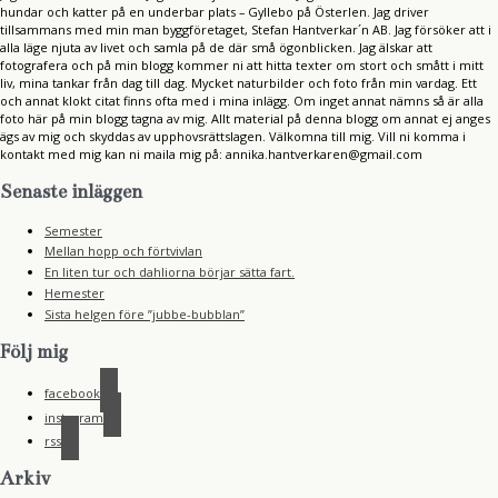
hundar och katter på en underbar plats – Gyllebo på Österlen. Jag driver
tillsammans med min man byggföretaget, Stefan Hantverkar´n AB. Jag försöker att i
alla läge njuta av livet och samla på de där små ögonblicken. Jag älskar att
fotografera och på min blogg kommer ni att hitta texter om stort och smått i mitt
liv, mina tankar från dag till dag. Mycket naturbilder och foto från min vardag. Ett
och annat klokt citat finns ofta med i mina inlägg. Om inget annat nämns så är alla
foto här på min blogg tagna av mig. Allt material på denna blogg om annat ej anges
ägs av mig och skyddas av upphovsrättslagen. Välkomna till mig. Vill ni komma i
kontakt med mig kan ni maila mig på: annika.hantverkaren@gmail.com
Senaste inläggen
Semester
Mellan hopp och förtvivlan
En liten tur och dahliorna börjar sätta fart.
Hemester
Sista helgen före ”jubbe-bubblan”
Följ mig
facebook
instagram
rss
Arkiv