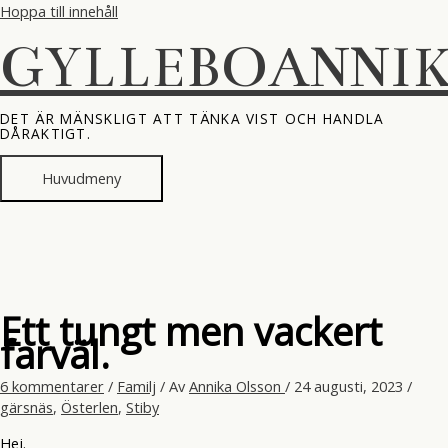
Hoppa till innehåll
GYLLEBOANNI
DET ÄR MÄNSKLIGT ATT TÄNKA VIST OCH HANDLA
DÅRAKTIGT.
Huvudmeny
Ett tungt men vackert
farväl.
6 kommentarer
/
Familj
/ Av
Annika Olsson
/
24 augusti, 2023
/
gärsnäs
,
Österlen
,
Stiby
Hej.