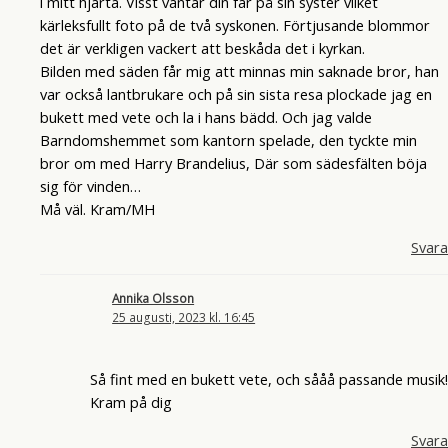
i mitt hjärta. Visst väntar din far på sin syster vilket
kärleksfullt foto på de två syskonen. Förtjusande blommor
det är verkligen vackert att beskåda det i kyrkan.
Bilden med säden får mig att minnas min saknade bror, han
var också lantbrukare och på sin sista resa plockade jag en
bukett med vete och la i hans bädd. Och jag valde
Barndomshemmet som kantorn spelade, den tyckte min
bror om med Harry Brandelius, Där som sädesfälten böja
sig för vinden…
Må väl. Kram/MH
Svara
Annika Olsson
25 augusti, 2023 kl. 16:45
Så fint med en bukett vete, och sååå passande musik!
Kram på dig
Svara