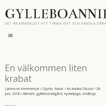
Hoppa
till
GYLLEBOANNI
innehåll
DET ÄR MÄNSKLIGT ATT TÄNKA VIST OCH HANDLA DÅRA
Huvudmeny
En välkommen liten
krabat
Lämna en kommentar
/
Djurliv
,
Natur
/ Av
Annika Olsson
/
28
juni, 2018
/
Allmänt
,
gylleboträdgård
,
nyckelpiga
,
småkryp
Hej hej