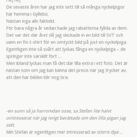
De senaste åren har jag inte sett till så många nyckelpigor
här hemma i Gyllebo.
Nästan inga alls faktiskt.
För bara några år sedan hade jag rabatterna fyllda av dem.
Det var det där året då jag skickade in en bild till SVT och
vann en fin t-shirt för en omtyckt bild på just en nyckelpiga.
Egentligen inte så svårt att lyckas fånga en nyckelpiga – de
springer inte särskilt fort …
Men ibland lyckas man få det där lilla extra i ett foto. Det är
nästan som om jag kan känna det precis när jag trycker av,
att den här bilden blir nog bra.
-en sunn så ja harromdan osse, sa Stefan lite halvt
ointresserat när jag ivrigt berättade om den lilla pigan jag
sett.
Min Stefan är egentligen mer intresserad av större djur…