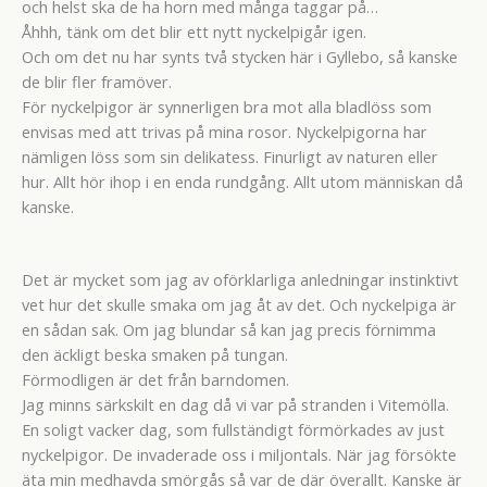
och helst ska de ha horn med många taggar på…
Åhhh, tänk om det blir ett nytt nyckelpigår igen.
Och om det nu har synts två stycken här i Gyllebo, så kanske
de blir fler framöver.
För nyckelpigor är synnerligen bra mot alla bladlöss som
envisas med att trivas på mina rosor. Nyckelpigorna har
nämligen löss som sin delikatess. Finurligt av naturen eller
hur. Allt hör ihop i en enda rundgång. Allt utom människan då
kanske.
Det är mycket som jag av oförklarliga anledningar instinktivt
vet hur det skulle smaka om jag åt av det. Och nyckelpiga är
en sådan sak. Om jag blundar så kan jag precis förnimma
den äckligt beska smaken på tungan.
Förmodligen är det från barndomen.
Jag minns särkskilt en dag då vi var på stranden i Vitemölla.
En soligt vacker dag, som fullständigt förmörkades av just
nyckelpigor. De invaderade oss i miljontals. När jag försökte
äta min medhavda smörgås så var de där överallt. Kanske är