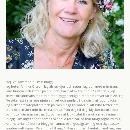
Hej. Välkommen till min blogg.
Jag heter Annika Olsson. Jag älskar djur och natur. Jag bor med min man,
våra hundar och katter på en underbar plats – Gyllebo på Österlen. Jag
driver tillsammans med min man byggföretaget, Stefan Hantverkar´n AB. Jag
försöker att i alla läge njuta av livet och samla på de där små ögonblicken.
Jag älskar att fotografera och på min blogg kommer ni att hitta texter om
stort och smått i mitt liv, mina tankar från dag till dag. Mycket naturbilder
och foto från min vardag. Ett och annat klokt citat finns ofta med i mina
inlägg. Om inget annat nämns så är alla foto här på min blogg tagna av mig.
Allt material på denna blogg om annat ej anges ägs av mig och skyddas av
upphovsrättslagen. Välkomna till mig. Vill ni komma i kontakt med mig kan