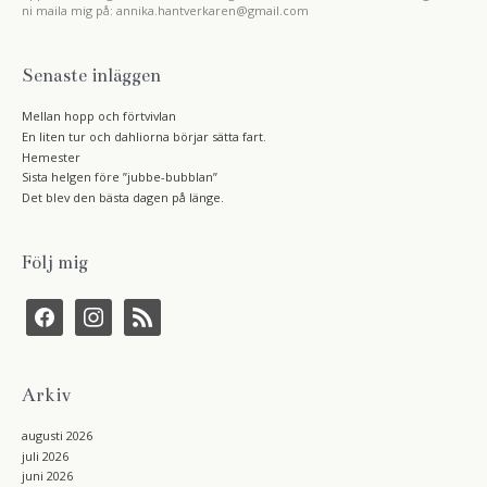
ni maila mig på: annika.hantverkaren@gmail.com
Senaste inläggen
Mellan hopp och förtvivlan
En liten tur och dahliorna börjar sätta fart.
Hemester
Sista helgen före ”jubbe-bubblan”
Det blev den bästa dagen på länge.
Följ mig
f
i
r
a
n
s
c
s
s
e
t
b
a
Arkiv
o
g
o
r
k
a
augusti 2026
m
juli 2026
juni 2026