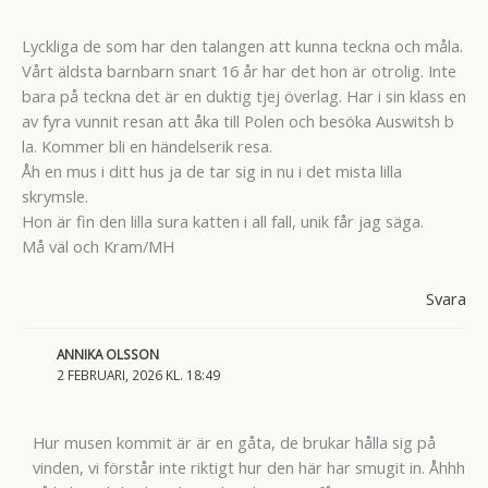
Lyckliga de som har den talangen att kunna teckna och måla.
Vårt äldsta barnbarn snart 16 år har det hon är otrolig. Inte
bara på teckna det är en duktig tjej överlag. Har i sin klass en
av fyra vunnit resan att åka till Polen och besöka Auswitsh b
la. Kommer bli en händelserik resa.
Åh en mus i ditt hus ja de tar sig in nu i det mista lilla
skrymsle.
Hon är fin den lilla sura katten i all fall, unik får jag säga.
Må väl och Kram/MH
Svara
ANNIKA OLSSON
2 FEBRUARI, 2026 KL. 18:49
Hur musen kommit är är en gåta, de brukar hålla sig på
vinden, vi förstår inte riktigt hur den här har smugit in. Åhhh