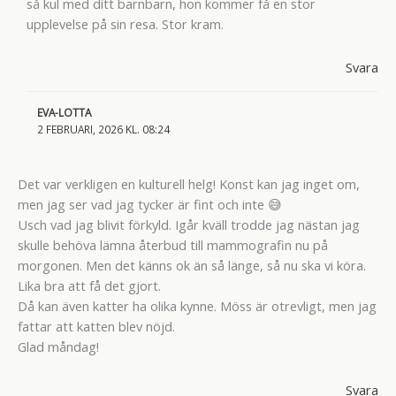
så kul med ditt barnbarn, hon kommer få en stor
upplevelse på sin resa. Stor kram.
Svara
EVA-LOTTA
2 FEBRUARI, 2026 KL. 08:24
Det var verkligen en kulturell helg! Konst kan jag inget om,
men jag ser vad jag tycker är fint och inte 😅
Usch vad jag blivit förkyld. Igår kväll trodde jag nästan jag
skulle behöva lämna återbud till mammografin nu på
morgonen. Men det känns ok än så länge, så nu ska vi köra.
Lika bra att få det gjort.
Då kan även katter ha olika kynne. Möss är otrevligt, men jag
fattar att katten blev nöjd.
Glad måndag!
Svara