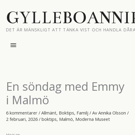
Hoppa
till
GYLLEBOANNI
innehåll
DET ÄR MÄNSKLIGT ATT TÄNKA VIST OCH HANDLA DÅRA
Huvudmeny
En söndag med Emmy
i Malmö
6 kommentarer
/
Allmänt
,
Boktips
,
Familj
/ Av
Annika Olsson
/
2 februari, 2026
/
boktips
,
Malmö
,
Moderna Museet
Hejsan.