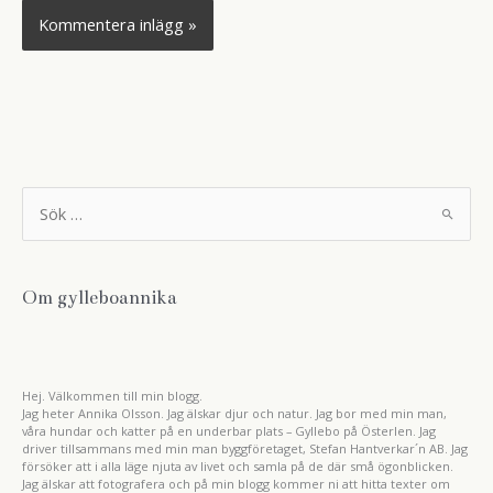
S
ö
k
e
f
t
Om gylleboannika
e
r
:
Hej. Välkommen till min blogg.
Jag heter Annika Olsson. Jag älskar djur och natur. Jag bor med min man,
våra hundar och katter på en underbar plats – Gyllebo på Österlen. Jag
driver tillsammans med min man byggföretaget, Stefan Hantverkar´n AB. Jag
försöker att i alla läge njuta av livet och samla på de där små ögonblicken.
Jag älskar att fotografera och på min blogg kommer ni att hitta texter om