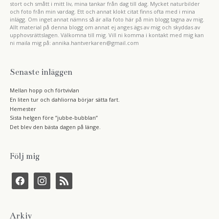
stort och smått i mitt liv, mina tankar från dag till dag. Mycket naturbilder
och foto från min vardag. Ett och annat klokt citat finns ofta med i mina
inlägg. Om inget annat nämns så är alla foto här på min blogg tagna av mig.
Allt material på denna blogg om annat ej anges ägs av mig och skyddas av
upphovsrättslagen. Välkomna till mig. Vill ni komma i kontakt med mig kan
ni maila mig på: annika.hantverkaren@gmail.com
Senaste inläggen
Mellan hopp och förtvivlan
En liten tur och dahliorna börjar sätta fart.
Hemester
Sista helgen före ”jubbe-bubblan”
Det blev den bästa dagen på länge.
Följ mig
f
i
r
a
n
s
c
s
s
e
t
b
a
Arkiv
o
g