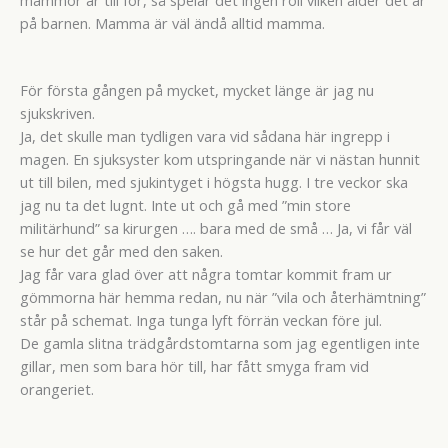
på barnen. Mamma är väl ändå alltid mamma.
För första gången på mycket, mycket länge är jag nu
sjukskriven.
Ja, det skulle man tydligen vara vid sådana här ingrepp i
magen. En sjuksyster kom utspringande när vi nästan hunnit
ut till bilen, med sjukintyget i högsta hugg. I tre veckor ska
jag nu ta det lugnt. Inte ut och gå med ”min store
militärhund” sa kirurgen …. bara med de små … Ja, vi får väl
se hur det går med den saken.
Jag får vara glad över att några tomtar kommit fram ur
gömmorna här hemma redan, nu när ”vila och återhämtning”
står på schemat. Inga tunga lyft förrän veckan före jul.
De gamla slitna trädgårdstomtarna som jag egentligen inte
gillar, men som bara hör till, har fått smyga fram vid
orangeriet.