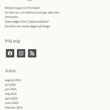
Mellan hopp och förtvivlan
En liten tur och dahliorna börjar sätta fart.
Hemester
Sista helgen före ”jubbe-bubblan”
Det blev den bästa dagen på länge.
Följ mig
f
i
r
a
n
s
c
s
s
e
t
b
a
Arkiv
o
g
o
r
k
a
augusti 2026
m
juli 2026
juni 2026
maj 2026
april 2026
mars 2026
februari 2026