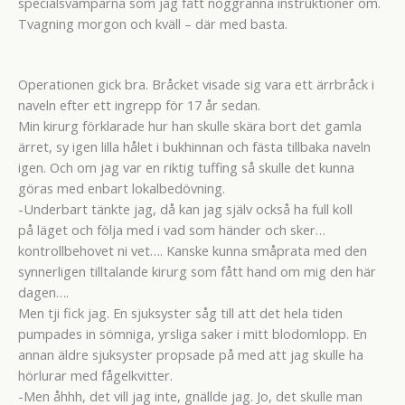
specialsvamparna som jag fått noggranna instruktioner om.
Tvagning morgon och kväll – där med basta.
Operationen gick bra. Bråcket visade sig vara ett ärrbråck i
naveln efter ett ingrepp för 17 år sedan.
Min kirurg förklarade hur han skulle skära bort det gamla
ärret, sy igen lilla hålet i bukhinnan och fästa tillbaka naveln
igen. Och om jag var en riktig tuffing så skulle det kunna
göras med enbart lokalbedövning.
-Underbart tänkte jag, då kan jag själv också ha full koll
på läget och följa med i vad som händer och sker…
kontrollbehovet ni vet…. Kanske kunna småprata med den
synnerligen tilltalande kirurg som fått hand om mig den här
dagen….
Men tji fick jag. En sjuksyster såg till att det hela tiden
pumpades in sömniga, yrsliga saker i mitt blodomlopp. En
annan äldre sjuksyster propsade på med att jag skulle ha
hörlurar med fågelkvitter.
-Men åhhh, det vill jag inte, gnällde jag. Jo, det skulle man