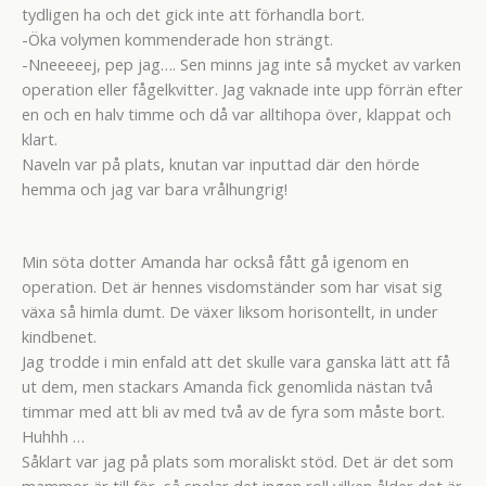
tydligen ha och det gick inte att förhandla bort.
-Öka volymen kommenderade hon strängt.
-Nneeeeej, pep jag…. Sen minns jag inte så mycket av varken
operation eller fågelkvitter. Jag vaknade inte upp förrän efter
en och en halv timme och då var alltihopa över, klappat och
klart.
Naveln var på plats, knutan var inputtad där den hörde
hemma och jag var bara vrålhungrig!
Min söta dotter Amanda har också fått gå igenom en
operation. Det är hennes visdomständer som har visat sig
växa så himla dumt. De växer liksom horisontellt, in under
kindbenet.
Jag trodde i min enfald att det skulle vara ganska lätt att få
ut dem, men stackars Amanda fick genomlida nästan två
timmar med att bli av med två av de fyra som måste bort.
Huhhh …
Såklart var jag på plats som moraliskt stöd. Det är det som
mammor är till för, så spelar det ingen roll vilken ålder det är