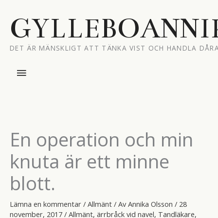
Hoppa
till
GYLLEBOANNI
innehåll
DET ÄR MÄNSKLIGT ATT TÄNKA VIST OCH HANDLA DÅRA
Huvudmeny
En operation och min
knuta är ett minne
blott.
Lämna en kommentar
/
Allmänt
/ Av
Annika Olsson
/
28
november, 2017
/
Allmänt
,
ärrbråck vid navel
,
Tandläkare
,