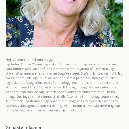
Hej. Välkommen till min blogg.
Jag heter Annika Olsson. Jag älskar djur och natur. Jag bor med min man,
våra hundar och katter på en underbar plats – Gyllebo på Österlen. Jag
driver tillsammans med min man byggföretaget, Stefan Hantverkar´n AB. Jag
försöker att i alla läge njuta av livet och samla på de där små ögonblicken.
Jag älskar att fotografera och på min blogg kommer ni att hitta texter om
stort och smått i mitt liv, mina tankar från dag till dag. Mycket naturbilder
och foto från min vardag. Ett och annat klokt citat finns ofta med i mina
inlägg. Om inget annat nämns så är alla foto här på min blogg tagna av mig.
Allt material på denna blogg om annat ej anges ägs av mig och skyddas av
upphovsrättslagen. Välkomna till mig. Vill ni komma i kontakt med mig kan
ni maila mig på: annika.hantverkaren@gmail.com
Senaste inläggen