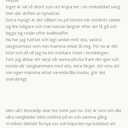
Inget är väl så skönt som att krypa ner i en renbäddad säng.
Den där doften av nytvättat.
Extra mysigt är det såklart nu på hösten när mörkret sänker
sig lite tidigare och man nästan längtar efter att få gå och
lägga sig redan efter kvällskaffet.
Nu har jag tvättat och lagt undan mitt vita, vackra
sängöverkast som min mamma virkat åt mig. För nu är det
höst och då vill jag ha lite mörkare toner i inredningen.
Fast jag älskar att varje vår kunna plocka fram det igen och
inreda vår sängkammare med vita, skira färger. Att veta att
min egen mamma virkat varenda lilla maska, gör det
ovärderligt.
Men vårt linneskåp ekar lite tomt just nu. Det är som om alla
våra sängkläder blivit utslitna på en och samma gång.
Vi måste faktiskt förnya oss och köpa lite nya bäddset att