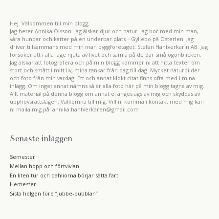
Hej. Välkommen till min blogg.
Jag heter Annika Olsson. Jag älskar djur och natur. Jag bor med min man,
våra hundar och katter på en underbar plats – Gyllebo på Österlen. Jag
driver tillsammans med min man byggföretaget, Stefan Hantverkar´n AB. Jag
försöker att i alla läge njuta av livet och samla på de där små ögonblicken.
Jag älskar att fotografera och på min blogg kommer ni att hitta texter om
stort och smått i mitt liv, mina tankar från dag till dag. Mycket naturbilder
och foto från min vardag. Ett och annat klokt citat finns ofta med i mina
inlägg. Om inget annat nämns så är alla foto här på min blogg tagna av mig.
Allt material på denna blogg om annat ej anges ägs av mig och skyddas av
upphovsrättslagen. Välkomna till mig. Vill ni komma i kontakt med mig kan
ni maila mig på: annika.hantverkaren@gmail.com
Senaste inläggen
Semester
Mellan hopp och förtvivlan
En liten tur och dahliorna börjar sätta fart.
Hemester
Sista helgen före ”jubbe-bubblan”