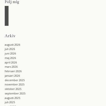
Följ mig
f
a
i
c
n
r
e
s
s
b
t
s
o
a
o
g
Arkiv
k
r
a
augusti 2026
m
juli 2026
juni 2026
maj 2026
april 2026
mars 2026
februari 2026
januari 2026
december 2025
november 2025
oktober 2025
september 2025
augusti 2025
juli 2025