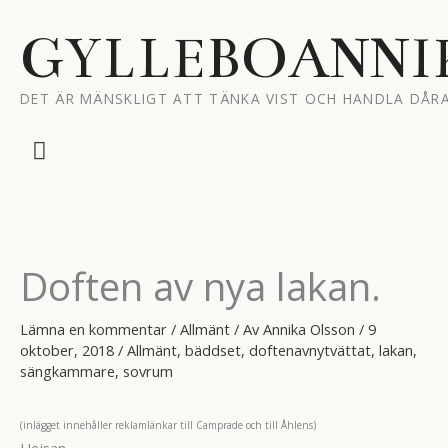
Hoppa
till
GYLLEBOANNI
innehåll
DET ÄR MÄNSKLIGT ATT TÄNKA VIST OCH HANDLA DÅRA
Huvudmeny
Doften av nya lakan.
Lämna en kommentar
/
Allmänt
/ Av
Annika Olsson
/
9
oktober, 2018
/
Allmänt
,
bäddset
,
doftenavnytvättat
,
lakan
,
sängkammare
,
sovrum
(inlägget innehåller reklamlänkar till Camprade och till Åhlens)
Hejsan