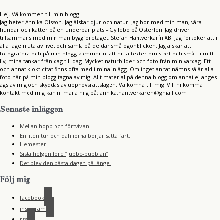
Hej. Välkommen till min blogg.
Jag heter Annika Olsson. Jag älskar djur och natur. Jag bor med min man, våra
hundar och katter på en underbar plats – Gyllebo på Österlen. Jag driver
tillsammans med min man byggföretaget, Stefan Hantverkar´n AB. Jag försöker att i
alla läge njuta av livet och samla på de där små ögonblicken. Jag älskar att
fotografera och på min blogg kommer ni att hitta texter om stort och smått i mitt
liv, mina tankar från dag till dag. Mycket naturbilder och foto från min vardag. Ett
och annat klokt citat finns ofta med i mina inlägg. Om inget annat nämns så är alla
foto här på min blogg tagna av mig. Allt material på denna blogg om annat ej anges
ägs av mig och skyddas av upphovsrättslagen. Välkomna till mig. Vill ni komma i
kontakt med mig kan ni maila mig på: annika.hantverkaren@gmail.com
Senaste inläggen
Mellan hopp och förtvivlan
En liten tur och dahliorna börjar sätta fart.
Hemester
Sista helgen före ”jubbe-bubblan”
Det blev den bästa dagen på länge.
Följ mig
facebook
instagram
rss