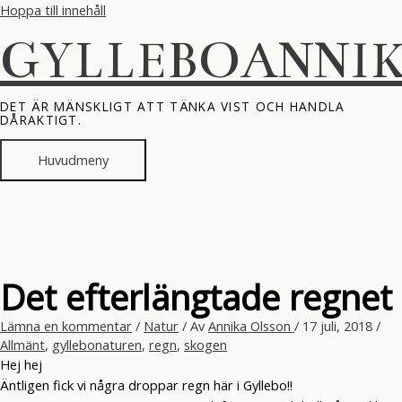
Hoppa till innehåll
GYLLEBOANNI
DET ÄR MÄNSKLIGT ATT TÄNKA VIST OCH HANDLA
DÅRAKTIGT.
Huvudmeny
Det efterlängtade regnet
Lämna en kommentar
/
Natur
/ Av
Annika Olsson
/
17 juli, 2018
/
Allmänt
,
gyllebonaturen
,
regn
,
skogen
Hej hej
Äntligen fick vi några droppar regn här i Gyllebo!!